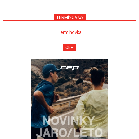
11-
27
TERMÍNOVKA
Termínovka
CEP