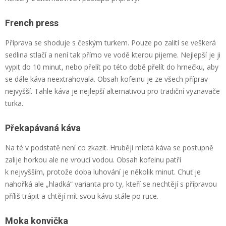
French press
Příprava se shoduje s českým turkem. Pouze po zalití se veškerá
sedlina stlačí a není tak přímo ve vodě kterou pijeme. Nejlepší je ji
vypit do 10 minut, nebo přelít po této době přelít do hrnečku, aby
se dále káva neextrahovala. Obsah kofeinu je ze všech příprav
nejvyšší. Tahle káva je nejlepší alternativou pro tradiční vyznavače
turka.
Překapávaná káva
Na té v podstatě není co zkazit. Hruběji mletá káva se postupně
zalije horkou ale ne vroucí vodou. Obsah kofeinu patří
k nejvyšším, protože doba luhování je několik minut. Chuť je
nahořká ale „hladká“ varianta pro ty, kteří se nechtějí s přípravou
příliš trápit a chtějí mít svou kávu stále po ruce.
Moka konvička