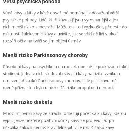
Větší psychická pohoda
Vůně kávy a látky v kávě obsažené pomáhají k dosažení větší
psychické pohody. Lidé, kteří kávu pijí jsou vyrovnanější a je u
nich menší riziko sebevražd. Můžete si to i vyzkoušet, přineste do
místnosti šálek vonící kávy a uvidíte, jak se většině lidí v okolí
rozzáří oči a na tváři se jim objeví úsměv
Menší riziko Parkinsonovy choroby
Působení kávy na psychiku a na mozek obecně je prokázáno také
studiemi. Jedna z nich studovala vliv pití kávy na riziko vzniku a
omezení příznaků Parkinsonovy choroby. Lidé pijící kávu měli
méně příznaků a bylo u nich nižší riziko propuknutí nemoci.
Menší riziko diabetu
Mnozí milovníci kávy ze strachu omezují počet šálku kávy, kterou
vypijí. Jenže některé pozitivní účinky kávy se projevují až po
několika šálcích denně. Pravidelné pití více než 4 šálků kávy