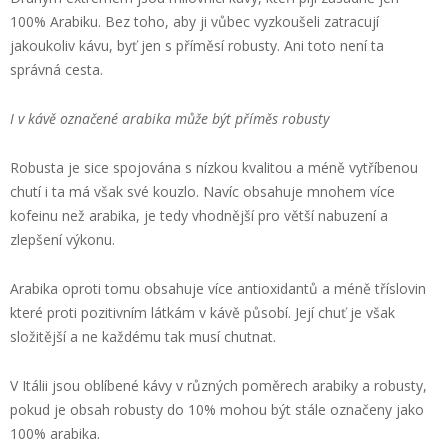
100% Arabiku. Bez toho, aby ji vůbec vyzkoušeli zatracují
jakoukoliv kávu, byť jen s příměsí robusty. Ani toto není ta
správná cesta.
I v kávě označené arabika může být příměs robusty
Robusta je sice spojována s nízkou kvalitou a méně vytříbenou
chutí i ta má však své kouzlo. Navíc obsahuje mnohem více
kofeinu než arabika, je tedy vhodnější pro větší nabuzení a
zlepšení výkonu.
Arabika oproti tomu obsahuje více antioxidantů a méně tříslovin
které proti pozitivním látkám v kávě působí. Její chuť je však
složitější a ne každému tak musí chutnat.
V Itálii jsou oblíbené kávy v různých poměrech arabiky a robusty,
pokud je obsah robusty do 10% mohou být stále označeny jako
100% arabika.