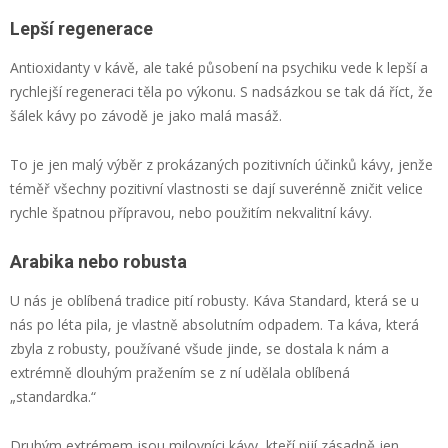
Lepší regenerace
Antioxidanty v kávě, ale také působení na psychiku vede k lepší a
rychlejší regeneraci těla po výkonu. S nadsázkou se tak dá říct, že
šálek kávy po závodě je jako malá masáž.
To je jen malý výběr z prokázaných pozitivních účinků kávy, jenže
téměř všechny pozitivní vlastnosti se dají suverénně zničit velice
rychle špatnou přípravou, nebo použitím nekvalitní kávy.
Arabika nebo robusta
U nás je oblíbená tradice pití robusty. Káva Standard, která se u
nás po léta pila, je vlastně absolutním odpadem. Ta káva, která
zbyla z robusty, používané všude jinde, se dostala k nám a
extrémně dlouhým pražením se z ní udělala oblíbená
„standardka.“
Druhým extrémem jsou milovníci kávy, kteří pijí zásadně jen