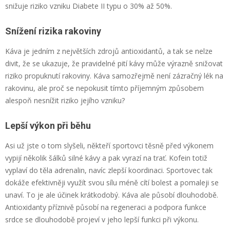
snižuje riziko vzniku Diabete II typu o 30% až 50%.
Snížení rizika rakoviny
Káva je jedním z největších zdrojů antioxidantů, a tak se nelze
divit, že se ukazuje, že pravidelné pití kávy může výrazně snižovat
riziko propuknutí rakoviny. Káva samozřejmě není zázračný lék na
rakovinu, ale proč se nepokusit tímto příjemným způsobem
alespoň nesnížit riziko jejího vzniku?
Lepší výkon při běhu
Asi už jste o tom slyšeli, někteří sportovci těsně před výkonem
vypijí několik šálků silné kávy a pak vyrazí na trať. Kofein totiž
vyplaví do těla adrenalin, navíc zlepší koordinaci. Sportovec tak
dokáže efektivněji využít svou sílu méně cítí bolest a pomaleji se
unaví. To je ale účinek krátkodobý. Káva ale působí dlouhodobě.
Antioxidanty příznivě působí na regeneraci a podpora funkce
srdce se dlouhodobě projeví v jeho lepší funkci při výkonu.