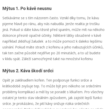
Mýtus 1. Po kávě neusnu
Setkáváme se s tím názorem často. Vznikl díky tomu, že kávu
pijeme hlavě po ránu, aby nás nabudila. Jenže realita je trošku
jiná. Pokud si dáte kávu těsně před spaním, může mít na někoho
dokonce přesně opačné účinky. Některé látky obsažené v kávě
například zklidňují žaludek a to může pomoct k daleko lepšímu
usínání. Pokud máte strach z kofeinu a jeho nabuzujících účinků,
tak ten začne působit nejdříve po 20 minutách, a to už budete
v klidu spát. Záleží samozřejmě také na množství kofeinu
Mýtus 2. Káva škodí srdci
Opět je zaklínadlem kofein. Ten podporuje funkci srdce a
krátkodobě zvyšuje tep. To může být pro někoho se srdečními
problémy komplikací a měl by se poradit s lékařem. Pro všechny
ostatní je tento stav ideálním způsobem, jak zajistit lepší funkci
srdce. Je prokázáno, že pití kávy snižuje rizika srdečních