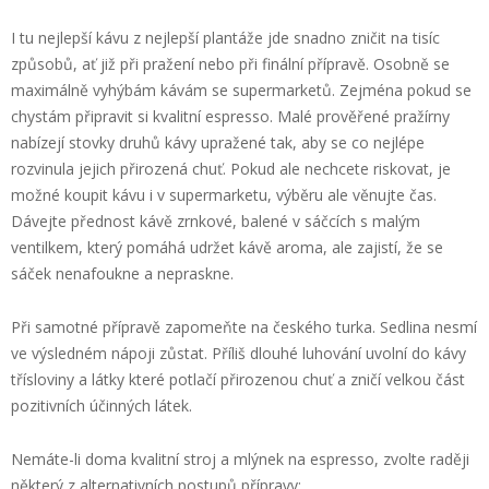
I tu nejlepší kávu z nejlepší plantáže jde snadno zničit na tisíc
způsobů, ať již při pražení nebo při finální přípravě. Osobně se
maximálně vyhýbám kávám se supermarketů. Zejména pokud se
chystám připravit si kvalitní espresso. Malé prověřené pražírny
nabízejí stovky druhů kávy upražené tak, aby se co nejlépe
rozvinula jejich přirozená chuť. Pokud ale nechcete riskovat, je
možné koupit kávu i v supermarketu, výběru ale věnujte čas.
Dávejte přednost kávě zrnkové, balené v sáčcích s malým
ventilkem, který pomáhá udržet kávě aroma, ale zajistí, že se
sáček nenafoukne a nepraskne.
Při samotné přípravě zapomeňte na českého turka. Sedlina nesmí
ve výsledném nápoji zůstat. Příliš dlouhé luhování uvolní do kávy
třísloviny a látky které potlačí přirozenou chuť a zničí velkou část
pozitivních účinných látek.
Nemáte-li doma kvalitní stroj a mlýnek na espresso, zvolte raději
některý z alternativních postupů přípravy: