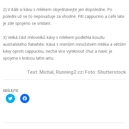
2) V itálii si kávu s mlékem objednávejte jen dopoledne. Po
poledni už se to nepovažuje za vhodné. Pití cappucino a cafe late
je zde spojeno se snídaní.
3) Velká část milovníků kávy s mlékem podlehla kouzlu
australského flatwhite. Káva s menším množstvím mléka a větším
kávy oproti cappucinu, nechá více vyniknout chuť a navíc je
spojena s krásou latte-artu.
Text: Michal, Running2.cz| Foto: Shutterstock
SDÍLEJTE:
Click
Click
to
to
share
share
on
on
Twitter
Facebook
(Opens
(Opens
in
in
new
new
2023-
window)
window)