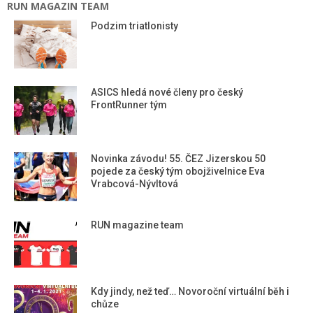
RUN MAGAZIN TEAM
Podzim triatlonisty
ASICS hledá nové členy pro český
FrontRunner tým
Novinka závodu! 55. ČEZ Jizerskou 50
pojede za český tým obojživelnice Eva
Vrabcová-Nývltová
RUN magazine team
Kdy jindy, než teď… Novoroční virtuální běh i
chůze