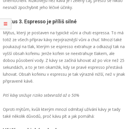
onemocnění. Rizikovější než káva je i zelený čaj, přesto se nikdo
nesnaží zpochybnit jeho léčivé účinky.
Mýtus 3. Espresso je příliš silné
Mýtus, který je postaven na typické vůni a chuti espressa. To má
totiž ze všech příprav kávy nejvýraznější vůni a chuť. Mnozí také
poukazují na tlak, kterým se espresso extrahuje a odkazují tak na
vyšší obsah kofeinu. Jenže kofein se neextrahuje tlakem, ale
dobou působení vody. Z kávy se začíná luhovat až po více než 25
sekundách, a to je ten okamžik, kdy se pravé espresso přestává
luhovat. Obsah kofeinu v espressu je tak výrazně nižší, než v jinak
připravené kávě.
Pití kávy snižuje riziko sebevražd až o 50%
Oproti mýtům, kvůli kterým mnozí odmítají užívání kávy je tady
také několik důvodů, proč kávu pít a jak pomáhá: