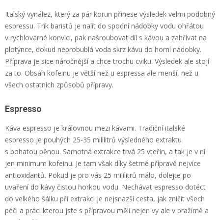
Italský vynález, který za pár korun přinese výsledek velmi podobný
espressu. Trik baristů je nalít do spodní nádobky vodu ohřátou
v rychlovarné konvici, pak našroubovat díl s kávou a zahřívat na
plotýnce, dokud neprobublá voda skrz kávu do horní nádobky.
Příprava je sice náročnější a chce trochu cviku. Výsledek ale stojí
za to. Obsah kofeinu je větší než u espressa ale menší, než u
všech ostatních způsobů přípravy.
Espresso
Káva espresso je královnou mezi kávami. Tradiční italské
espresso je pouhých 25-35 mililitrů výsledného extraktu
s bohatou pěnou. Samotná extrakce trvá 25 vteřin, a tak je v ní
jen minimum kofeinu. Je tam však díky šetrné přípravě nejvíce
antioxidantů. Pokud je pro vás 25 mililitrů málo, dolejte po
uvaření do kávy čistou horkou vodu. Nechávat espresso dotéct
do velkého šálku při extrakci je nejsnazší cesta, jak zničit všech
péči a práci kterou jste s přípravou měli nejen vy ale v pražírně a