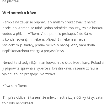
na plantáži.
Vietnamská káva
Perlička na závěr se připravuje v malém překapávači z nerez
ocele, do kterého se utlačí jedna odměrka robusty, zaleje horkou
vodou a přiklopí víčkem. Voda pomalu prokapává do šálku
s kondenzovaným mlékem, případně mlékem a medem.
Výsledkem je sladký, jemně oříškový nápoj, který vám dodá
nepřekonatelnou energii a projasní mysl.
Nenechte si tedy nikým namlouvat nic o škodlivosti kávy. Pokud si
ji připravíte správně a vyberte si kvalitní kávu, vašemu zdraví a
výkonu to jen prospěje. Na zdraví!
Káva s mlékem:
1) I přes oblíbené tvrzení, že mléko neutralizuje účinky kávy, zatím
to nikdo neprokázal.