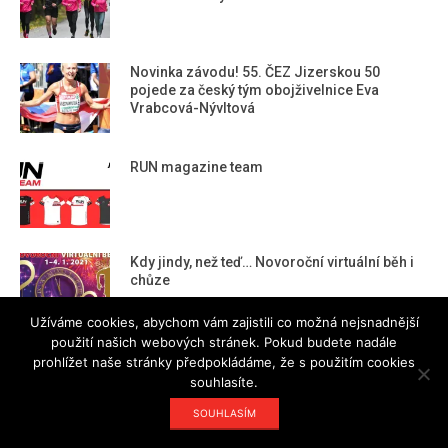
Novinka závodu! 55. ČEZ Jizerskou 50
pojede za český tým obojživelnice Eva
Vrabcová-Nývltová
RUN magazine team
Kdy jindy, než teď… Novoroční virtuální běh i
chůze
Užíváme cookies, abychom vám zajistili co možná nejsnadnější
použití našich webových stránek. Pokud budete nadále
prohlížet naše stránky předpokládáme, že s použitím cookies
souhlasíte.
Designed using
Magazine Hoot
. Powered by
WordPress
.
SOUHLASÍM