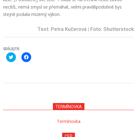
necítíš, nemá smysl se přemáhat, velmi pravděpodobně bys
stejně podala mizerný výkon.
Text: Petra Kučerová | Foto: Shutterstock
SDÍLEJTE:
Click
Click
to
to
share
share
on
on
Twitter
Facebook
(Opens
(Opens
in
in
new
new
2022-
window)
window)
04-
18
TERMÍNOVKA
Termínovka
CEP