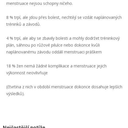
menstruace nejsou schopny ničeho.
8 % trpí, ale jdou přes bolest, nechtějí se vzdát naplánovaných
tréninků a závodů.
4 % trpí, ale aby se zbavily bolesti a mohly dodržet tréninkový
plán, sáhnou po růžové pilulce nebo dokonce kvůli
naplánovanému závodu oddálí menstruaci práškem
18 % žen nemá žádné komplikace a menstruace jejich
výkonnost neovlivňuje
(čtvrtina z nich v období menstruace dokonce dosahuje lepších
výsledků).
Nejčastější potíže