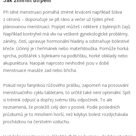
Jak zmírnit utrpení
Při silné menstruaci pomáhá zmírnit krvácení například šťáva
z citronů – doporučuje se pít ráno a večer už týden před
plánovanou menstruací. Popíjet můžeš i některé z bylinných čajů.
Například kontryhel má vliv na veškeré gynekologické problémy,
záněty, čistí, upravuje hormonální hladiny a odstraňuje bolestivé
křeče. Účinný je i heřmánek nebo mateřídouška. Pomůže horká
sprcha, polštářek s bylinkami na podbřišku, horké obklady nebo
akupunktura. Naopak naprosto nevhodné jsou v době
menstruace masáže zad nebo břicha.
Pokud nejsi fanynkou růžového prášku, zapomeň na posouvání
menstruačního cyklu tabletami, to určitě také není optimální. Spíš
si trénink odpusť a dopřej svému tělu odpočinek. To ale
neznamená, že proležíš celý den v posteli. Podle posledních
průzkumů je to mnohem horší, než kdybys bolest rozdýchávala
procházkou na čerstvém vzduchu.