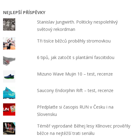
NEJLEPŠÍ PŘÍSPĚVKY
Stanislav Jungwirth. Politicky nespolehlivý
světový rekordman
Tři tisíce běžců proběhly stromovkou
6 tipů, jak zatočit s plantární fasciitidou
Mizuno Wave Mujin 10 – test, recenze
Saucony Endorphin Rift – test, recenze
Předplaťte si časopis RUN v Česku i na
Slovensku
Téměř vyprodané Běhej lesy Klínovec prověřily
běžce na nejtěžší trati seriálu