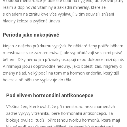
V období menstruace je důležité dbát na hygienu, dodržovat pitný
režim a doplňovat vitaminy a základní minerály, které se
s ohledem na ztrátu krve více vyplavují. S tím souvisí i snížení
hladiny železa a zvýšená únava.
Perioda jako nakopávač
Nejen z našeho průzkumu vyplývá, že některé ženy potíže během
menstruace sice zaznamenávají, ale vypořádávají se s nimi právě
během. Díky němu jim příznaky ustupují nebo dokonce mizí úplně.
A mírnější jsou i doprovodné neduhy, jako bolesti zad, migrény či
změny nálad. Velký podíl na tom má hormon endorfin, který tiší
bolest a při běhu se vyplavuje do těla.
Pod vlivem hormonální antikoncepce
Většina žen, které uvádí, že při menstruaci nezaznamenává
žádné výkyvy v tréninku, bere hormonální antikoncepci. Ta
blokuje ovulaci, tudíž i přirozenou tvorbu hormonů, které mají
hlavní podíl na výkonnost běžkyň. Krvácení bývá podstatně