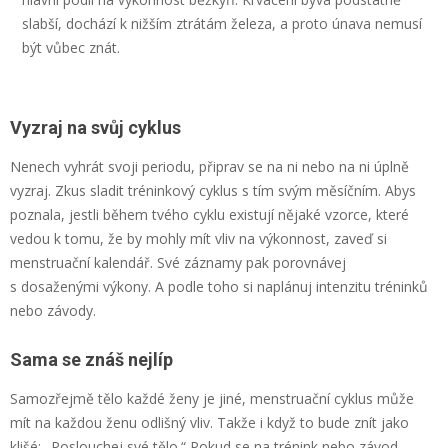
slabší, dochází k nižším ztrátám železa, a proto únava nemusí
být vůbec znát.
Vyzraj na svůj cyklus
Nenech vyhrát svoji periodu, připrav se na ni nebo na ni úplně
vyzraj. Zkus sladit tréninkový cyklus s tím svým měsíčním. Abys
poznala, jestli během tvého cyklu existují nějaké vzorce, které
vedou k tomu, že by mohly mít vliv na výkonnost, zaveď si
menstruační kalendář. Své záznamy pak porovnávej
s dosaženými výkony. A podle toho si naplánuj intenzitu tréninků
nebo závody.
Sama se znáš nejlíp
Samozřejmě tělo každé ženy je jiné, menstruační cyklus může
mít na každou ženu odlišný vliv. Takže i když to bude znít jako
klišé: „Poslouchej své tělo.“ Pokud se na trénink nebo závod