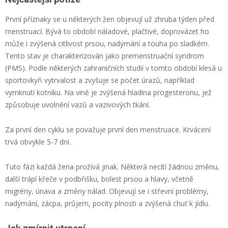
První příznaky se u některých žen objevují už zhruba týden před
menstruací. Bývá to období náladové, plačtivé, doprovázet ho
může i zvýšená citlivost prsou, nadýmání a touha po sladkém.
Tento stav je charakterizován jako premenstruační syndrom
(PMS). Podle některých zahraničních studií v tomto období klesá u
sportovkyň vytrvalost a zvyšuje se počet úrazů, například
vymknutí kotníku. Na vině je zvýšená hladina progesteronu, jež
způsobuje uvolnění vazů a vazivových tkání.
Za první den cyklu se považuje první den menstruace. Krvácení
trvá obvykle 5-7 dní.
Tuto fázi každá žena prožívá jinak. Některá necítí žádnou změnu,
další trápí křeče v podbřišku, bolest prsou a hlavy, včetně
migrény, únava a změny nálad. Objevují se i střevní problémy,
nadýmání, zácpa, průjem, pocity plnosti a zvýšená chuť k jídlu.