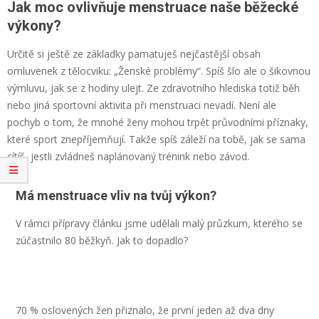
Jak moc ovlivňuje menstruace naše běžecké
výkony?
Určitě si ještě ze základky pamatuješ nejčastější obsah
omluvenek z tělocviku: „Ženské problémy“. Spíš šlo ale o šikovnou
výmluvu, jak se z hodiny ulejt. Ze zdravotního hlediska totiž běh
nebo jiná sportovní aktivita při menstruaci nevadí. Není ale
pochyb o tom, že mnohé ženy mohou trpět průvodními příznaky,
které sport znepříjemňují. Takže spíš záleží na tobě, jak se sama
cítíš, jestli zvládneš naplánovaný trénink nebo závod.
Má menstruace vliv na tvůj výkon?
V rámci přípravy článku jsme udělali malý průzkum, kterého se
zúčastnilo 80 běžkyň. Jak to dopadlo?
70 % oslovených žen přiznalo, že první jeden až dva dny