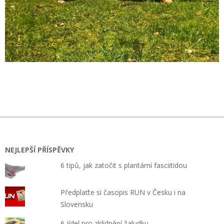
2022-
04-
20
NEJLEPŠÍ PŘÍSPĚVKY
6 tipů, jak zatočit s plantární fasciitidou
Předplaťte si časopis RUN v Česku i na
Slovensku
6 jídel pro zklidnění žaludku