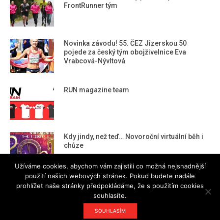
FrontRunner tým
Novinka závodu! 55. ČEZ Jizerskou 50
pojede za český tým obojživelnice Eva
Vrabcová-Nývltová
RUN magazine team
Kdy jindy, než teď… Novoroční virtuální běh i
chůze
Užíváme cookies, abychom vám zajistili co možná nejsnadnější
použití našich webových stránek. Pokud budete nadále
prohlížet naše stránky předpokládáme, že s použitím cookies
souhlasíte.
Designed using
Magazine Hoot
. Powered by
WordPress
.
SOUHLASÍM