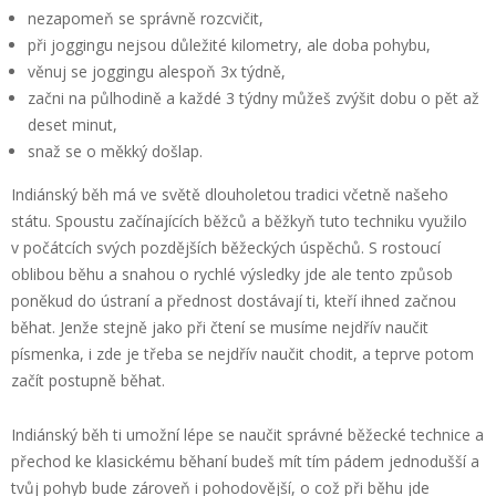
nezapomeň se správně rozcvičit,
při joggingu nejsou důležité kilometry, ale doba pohybu,
věnuj se joggingu alespoň 3x týdně,
začni na půlhodině a každé 3 týdny můžeš zvýšit dobu o pět až
deset minut,
snaž se o měkký došlap.
Indiánský běh má ve světě dlouholetou tradici včetně našeho
státu. Spoustu začínajících běžců a běžkyň tuto techniku využilo
v počátcích svých pozdějších běžeckých úspěchů. S rostoucí
oblibou běhu a snahou o rychlé výsledky jde ale tento způsob
poněkud do ústraní a přednost dostávají ti, kteří ihned začnou
běhat. Jenže stejně jako při čtení se musíme nejdřív naučit
písmenka, i zde je třeba se nejdřív naučit chodit, a teprve potom
začít postupně běhat.
Indiánský běh ti umožní lépe se naučit správné běžecké technice a
přechod ke klasickému běhaní budeš mít tím pádem jednodušší a
tvůj pohyb bude zároveň i pohodovější, o což při běhu jde