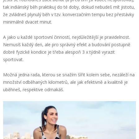
tak indiánský běh praktikuj do té doby, dokud nebudeš mít jistotu,
že zvládneš plynulý běh v tzv. konverzačním tempu bez přestávky
minimálně dvacet minut.
A jako u každé sportovní činností, nejdůležitější je pravidelnost.
Nemusíš každý den, ale pro správný efekt a budování postupně
dobré fyzické kondice je třeba alespoň 3 x týdně vyrazit
sportovat.
Možná jedna rada, kterou se snažím šířit kolem sebe, nezáleží na
množství odběhaných kilometrů, ale jak efektivně a kvalitně je
uběhneš, respektive odmakáš.