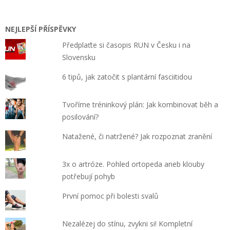
NEJLEPŠÍ PŘÍSPĚVKY
Předplaťte si časopis RUN v Česku i na
Slovensku
6 tipů, jak zatočit s plantární fasciitidou
Tvoříme tréninkový plán: Jak kombinovat běh a
posilování?
Natažené, či natržené? Jak rozpoznat zranění
3x o artróze. Pohled ortopeda aneb klouby
potřebují pohyb
První pomoc při bolesti svalů
Nezalézej do stínu, zvykni si! Kompletní