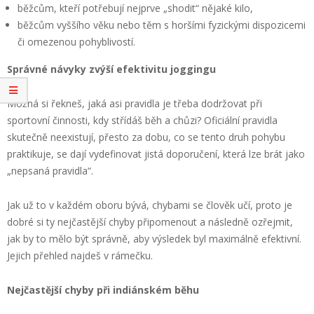
běžcům, kteří potřebují nejprve „shodit“ nějaké kilo,
běžcům vyššího věku nebo těm s horšími fyzickými dispozicemi
či omezenou pohyblivostí.
Správné návyky zvýší efektivitu joggingu
Možná si řekneš, jaká asi pravidla je třeba dodržovat při
sportovní činnosti, kdy střídáš běh a chůzi? Oficiální pravidla
skutečně neexistují, přesto za dobu, co se tento druh pohybu
praktikuje, se dají vydefinovat jistá doporučení, která lze brát jako
„nepsaná pravidla“.
Jak už to v každém oboru bývá, chybami se člověk učí, proto je
dobré si ty nejčastější chyby připomenout a následně ozřejmit,
jak by to mělo být správně, aby výsledek byl maximálně efektivní.
Jejich přehled najdeš v rámečku.
Nejčastější chyby při indiánském běhu