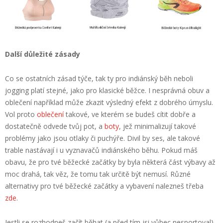
Další důležité zásady
Co se ostatních zásad týče, tak ty pro indiánský běh neboli
jogging platí stejné, jako pro klasické běžce. I nesprávná obuv a
oblečení například může zkazit výsledný efekt z dobrého úmyslu.
Vol proto
oblečení
takové, ve kterém se budeš cítit dobře a
dostatečně odvede tvůj pot, a
boty
, jež minimalizují takové
problémy jako jsou otlaky či puchýře. Divil by ses, ale takové
trable nastávají i u vyznavačů indiánského běhu. Pokud máš
obavu, že pro tvé běžecké začátky by byla některá část výbavy až
moc drahá, tak věz, že tomu tak určitě být nemusí. Různé
alternativy pro tvé běžecké začátky a vybavení nalezneš třeba
zde
.
Jestli se rozhodneš začít běhat (a před tím jsi vůbec nesportoval),