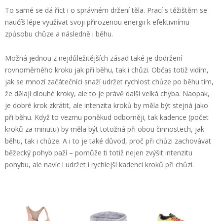
To samé se dá říct i o správném držení těla. Prací s těžištěm se
naučíš lépe využívat svoji přirozenou energii k efektivnímu
způsobu chůze a následně i běhu.
Možná jednou z nejdůležitějších zásad také je dodržení
rovnoměrného kroku jak při běhu, tak i chůzi. Občas totiž vidím,
jak se mnozí začátečníci snaží udržet rychlost chůze po běhu tím,
že dělají dlouhé kroky, ale to je právě další velká chyba. Naopak,
je dobré krok zkrátit, ale intenzita kroků by měla být stejná jako
při běhu. Když to vezmu poněkud odborněji, tak kadence (počet
kroků za minutu) by měla být totožná při obou činnostech, jak
běhu, tak i chůze. A i to je také důvod, proč při chůzi zachovávat
běžecký pohyb paží – pomůže ti totiž nejen zvýšit intenzitu
pohybu, ale navíc i udržet i rychlejší kadenci kroků při chůzi.