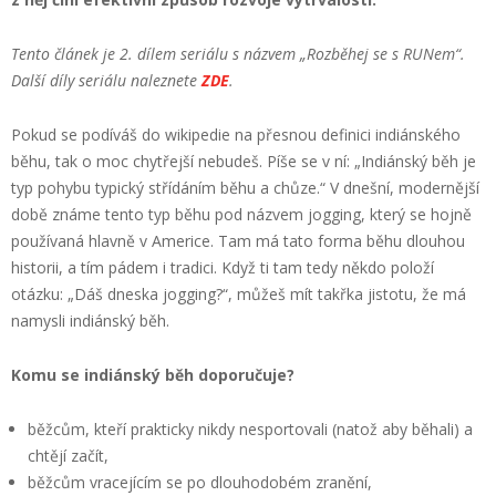
Tento článek je 2. dílem seriálu s názvem „Rozběhej se s RUNem“.
Další díly seriálu naleznete
ZDE
.
Pokud se podíváš do wikipedie na přesnou definici indiánského
běhu, tak o moc chytřejší nebudeš. Píše se v ní: „Indiánský běh je
typ pohybu typický střídáním běhu a chůze.“ V dnešní, modernější
době známe tento typ běhu pod názvem jogging, který se hojně
používaná hlavně v Americe. Tam má tato forma běhu dlouhou
historii, a tím pádem i tradici. Když ti tam tedy někdo položí
otázku: „Dáš dneska jogging?“, můžeš mít takřka jistotu, že má
namysli indiánský běh.
Komu se indiánský běh doporučuje?
běžcům, kteří prakticky nikdy nesportovali (natož aby běhali) a
chtějí začít,
běžcům vracejícím se po dlouhodobém zranění,