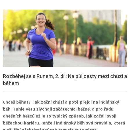
Rozběhej se s Runem, 2. díl: Na půl cesty mezi chůzí a
během
Chceš běhat? Tak začni chůzí a poté přejdi na indiánský
běh. Tuhle větu slýchají začátečníci běžně, a pro řadu
dnešních běžců už je to typický způsob, jak začali svoji
běžeckou kariéru. Jenže i indiánský běh svá pravidla, která
z něj činí efektivní způsob rozvoje vytrvalosti.