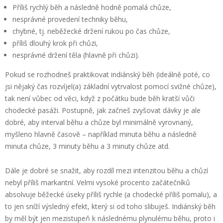
Příliš rychlý běh a následně hodně pomalá chůze,
nesprávné provedení techniky běhu,
chybné, tj. neběžecké držení rukou po čas chůze,
příliš dlouhý krok při chůzi,
nesprávné držení těla (hlavně při chůzi).
Pokud se rozhodneš praktikovat indiánský běh (ideálně poté, co
jsi nějaký čas rozvíjel(a) základní vytrvalost pomocí svižné chůze),
tak není vůbec od věci, když z počátku bude běh kratší vůči
chodecké pasáži. Postupně, jak začneš zvyšovat dávky je ale
dobré, aby interval běhu a chůze byl minimálně vyrovnaný,
myšleno hlavně časově – například minuta běhu a následně
minuta chůze, 3 minuty běhu a 3 minuty chůze atd.
Dále je dobré se snažit, aby rozdíl mezi intenzitou běhu a chůzí
nebyl příliš markantní. Velmi vysoké procento začátečníků
absolvuje běžecké úseky příliš rychle (a chodecké příliš pomalu), a
to jen sníží výsledný efekt, který si od toho slibuješ. Indiánský běh
by měl být jen mezistupeň k následnému plynulému běhu, proto i