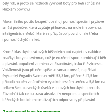
celý rok, a proto se rozhodli vyvinout boty pro běh i chůzi na
kluzkém povrchu.
Maximálního pocitu bezpečí dosahují pomocí speciální pryžové
směsi podešve, která zvyšuje přilnavost na mokrém povrchu,
inteligentních hřebů, které se přizpůsobí povrchu, ale třeba
i pomocí úchytů na led.
Kromě klasických trailových běžeckých bot najdete v nabídce
značky i boty na swimrun, což je extrémní sport kombinující běh
a plavání, populární zejména ve Skandinávii, Irsku či Švýcarsku.
Vzdálenosti jsou při něm spíše ultramaratonské, například
švýcarský Engadin Swimrun měří 53,3 km, přičemž 47,5 km
připadá na běh v náročném vysokohorském terénu a 5,8 km na
celkem šest plaveckých úseků v ledových horských jezerech.
Závodníci tak celou trasu absolvují v neoprenu a speciálních
běžeckých botách minimalizujících odpor vody při plavání.
Zoot: prověřeno Ironmanem