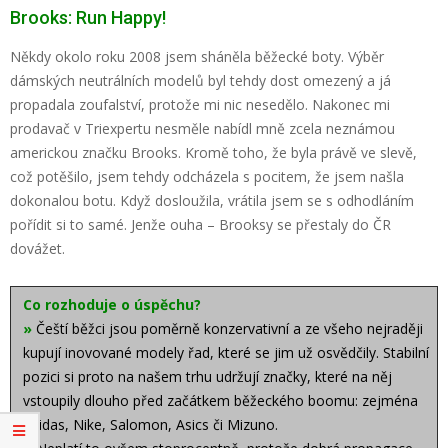
Brooks: Run Happy!
Někdy okolo roku 2008 jsem sháněla běžecké boty. Výběr
dámských neutrálních modelů byl tehdy dost omezený a já
propadala zoufalství, protože mi nic nesedělo. Nakonec mi
prodavač v Triexpertu nesměle nabídl mně zcela neznámou
americkou značku Brooks. Kromě toho, že byla právě ve slevě,
což potěšilo, jsem tehdy odcházela s pocitem, že jsem našla
dokonalou botu. Když dosloužila, vrátila jsem se s odhodláním
pořídit si to samé. Jenže ouha – Brooksy se přestaly do ČR
dovážet.
Co rozhoduje o úspěchu?
»
Čeští běžci jsou poměrně konzervativní a ze všeho nejraději
kupují inovované modely řad, které se jim už osvědčily. Stabilní
pozici si proto na našem trhu udržují značky, které na něj
vstoupily dlouho před začátkem běžeckého boomu: zejména
adidas, Nike, Salomon, Asics či Mizuno.