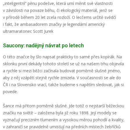
„inteligentní“ pěnu podešve, která umí měnit své vlastnosti
v závislosti na povaze běhu, či ekologický materiál, jenž se
v přírodě během 20 let zcela rozloží. O lecčems určitě svědčí
i fakt, že ambasadorem značky je legendární americký
ultramaratonec Scott Jurek
Saucony: nadějný návrat po letech
O této značce by šlo napsat prakticky to samé přes kopírák. Na
sklonku první dekády tohoto století se už na našem trhu objevila
a rychle si mezi běžci začínala budovat poměrně slušné jméno,
aby z něj vzápětí stejně rychle zmizela. V současnosti se ale do
ČR i na Slovensko vrací, takže budeme s napětím sledovat, jak si
povede.
Šance má přitom poměrně slušné. Jde totiž o nejstarší běžeckou
značku na světě – založena byla již roku 1898. Její modely se
vyznačují precizním tlumením a vysokou měrou pohodlí a kvality,
v zahraničí se pravidelně umisťují na předních místech žebříčků