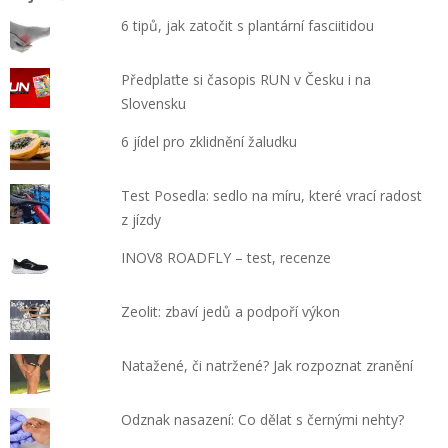
6 tipů, jak zatočit s plantární fasciitidou
Předplaťte si časopis RUN v Česku i na
Slovensku
6 jídel pro zklidnění žaludku
Test Posedla: sedlo na míru, které vrací radost
z jízdy
INOV8 ROADFLY – test, recenze
Zeolit: zbaví jedů a podpoří výkon
Natažené, či natržené? Jak rozpoznat zranění
Odznak nasazení: Co dělat s černými nehty?