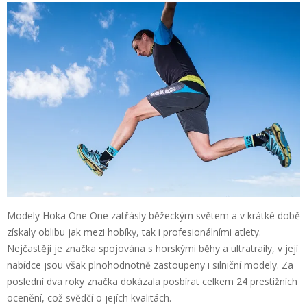
Modely Hoka One One zatřásly běžeckým světem a v krátké době
získaly oblibu jak mezi hobíky, tak i profesionálními atlety.
Nejčastěji je značka spojována s horskými běhy a ultratraily, v její
nabídce jsou však plnohodnotně zastoupeny i silniční modely. Za
poslední dva roky značka dokázala posbírat celkem 24 prestižních
ocenění, což svědčí o jejích kvalitách.