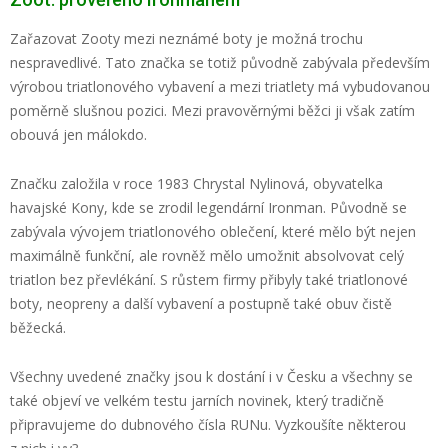
Zařazovat Zooty mezi neznámé boty je možná trochu
nespravedlivé. Tato značka se totiž původně zabývala především
výrobou triatlonového vybavení a mezi triatlety má vybudovanou
poměrně slušnou pozici. Mezi pravověrnými běžci ji však zatím
obouvá jen málokdo.
Značku založila v roce 1983 Chrystal Nylinová, obyvatelka
havajské Kony, kde se zrodil legendární Ironman. Původně se
zabývala vývojem triatlonového oblečení, které mělo být nejen
maximálně funkční, ale rovněž mělo umožnit absolvovat celý
triatlon bez převlékání. S růstem firmy přibyly také triatlonové
boty, neopreny a další vybavení a postupně také obuv čistě
běžecká.
Všechny uvedené značky jsou k dostání i v Česku a všechny se
také objeví ve velkém testu jarních novinek, který tradičně
připravujeme do dubnového čísla RUNu. Vyzkoušíte některou