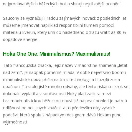
nejprodávanějších běžeckých bot a sbírají nejrůznější ocenění.
Saucony se vyznačují i řadou zajímavých inovací: z posledních let
můžeme jmenovat například responzibilní tlumení pomocí
materiálu Everun, který umí do následného odrazu vrátit až 80 %
dopadové energie.
Hoka One One: Minimalismus? Maximalismus!
Tato francouzská značka, jejíž název v maorštině znamená „létat
nad zemí“, je naopak poměrně mladá. V době největšího boomu
minimalistické obuvi přišla na trh s technologií a filozofií zcela
opačnou. To stálo jistě mnoho odvahy, ale tento riskantní krok se
dokonale vyplatil a v současnosti Hoky platí za lídra mezi
tzv. maximalistickou běžeckou obuví. Již na první pohled je patrná
odlišnost od bot jiných značek, a to především díky vysoké
podešvi, která spolu s nápaditým designem dává Hokám punc
výjimečnosti.