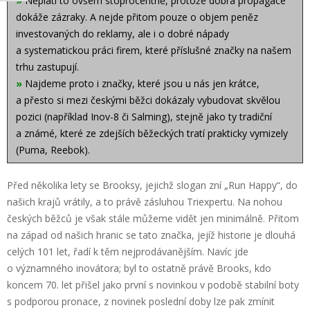
»
Neplatí to ovšem stoprocentně, protože dobrá propagace
dokáže zázraky. A nejde přitom pouze o objem peněz
investovaných do reklamy, ale i o dobré nápady
a systematickou práci firem, které příslušné značky na našem
trhu zastupují.
»
Najdeme proto i značky, které jsou u nás jen krátce,
a přesto si mezi českými běžci dokázaly vybudovat skvělou
pozici (například Inov-8 či Salming), stejně jako ty tradiční
a známé, které ze zdejších běžeckých tratí prakticky vymizely
(Puma, Reebok).
Před několika lety se Brooksy, jejichž slogan zní „Run Happy“, do
našich krajů vrátily, a to právě zásluhou Triexpertu. Na nohou
českých běžců je však stále můžeme vidět jen minimálně. Přitom
na západ od našich hranic se tato značka, jejíž historie je dlouhá
celých 101 let, řadí k těm nejprodávanějším. Navíc jde
o významného inovátora; byl to ostatně právě Brooks, kdo
koncem 70. let přišel jako první s novinkou v podobě stabilní boty
s podporou pronace, z novinek poslední doby lze pak zmínit