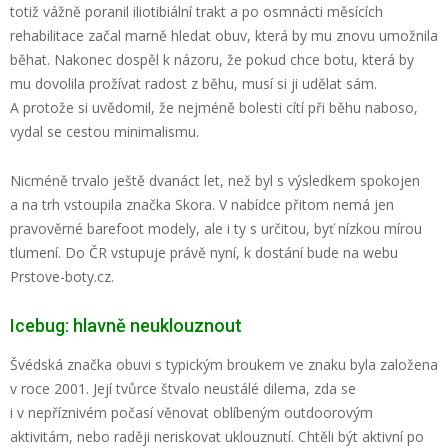
totiž vážně poranil iliotibiální trakt a po osmnácti měsících
rehabilitace začal marně hledat obuv, která by mu znovu umožnila
běhat. Nakonec dospěl k názoru, že pokud chce botu, která by
mu dovolila prožívat radost z běhu, musí si ji udělat sám.
A protože si uvědomil, že nejméně bolesti cítí při běhu naboso,
vydal se cestou minimalismu.
Nicméně trvalo ještě dvanáct let, než byl s výsledkem spokojen
a na trh vstoupila značka Skora. V nabídce přitom nemá jen
pravověrné barefoot modely, ale i ty s určitou, byť nízkou mírou
tlumení. Do ČR vstupuje právě nyní, k dostání bude na webu
Prstove-boty.cz.
Icebug: hlavně neuklouznout
Švédská značka obuvi s typickým broukem ve znaku byla založena
v roce 2001. Její tvůrce štvalo neustálé dilema, zda se
i v nepříznivém počasí věnovat oblíbeným outdoorovým
aktivitám, nebo raději neriskovat uklouznutí. Chtěli být aktivní po