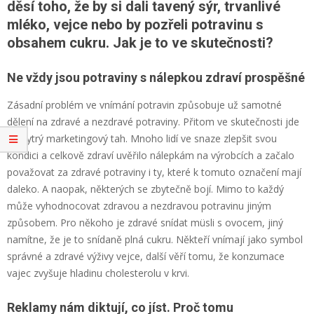
děsí toho, že by si dali tavený sýr, trvanlivé
mléko, vejce nebo by pozřeli potravinu s
obsahem cukru. Jak je to ve skutečnosti?
Ne vždy jsou potraviny s nálepkou zdraví prospěšné
Zásadní problém ve vnímání potravin způsobuje už samotné
dělení na zdravé a nezdravé potraviny. Přitom ve skutečnosti jde
o chytrý marketingový tah. Mnoho lidí ve snaze zlepšit svou
kondici a celkově zdraví uvěřilo nálepkám na výrobcích a začalo
považovat za zdravé potraviny i ty, které k tomuto označení mají
daleko. A naopak, některých se zbytečně bojí. Mimo to každý
může vyhodnocovat zdravou a nezdravou potravinu jiným
způsobem. Pro někoho je zdravé snídat müsli s ovocem, jiný
namítne, že je to snídaně plná cukru. Někteří vnímají jako symbol
správné a zdravé výživy vejce, další věří tomu, že konzumace
vajec zvyšuje hladinu cholesterolu v krvi.
Reklamy nám diktují, co jíst. Proč tomu