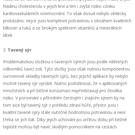
hladinu cholesterolu v jejich krvi a tím i zvýšit riziko vzniku
kardiovaskulárních onemocnění. To však dosud nebylo vědecky
prokázáno. Vejce jsou komplexní potravinou s obsahem kvalitních
bílkovin a tuků a se širokým spektrem vitamínů a minerálních
látek.
Tavený sýr
Problematickou složkou v tavených sýrech jsou podle některých
odborníků tavicí soli. Tyto složky jsou však nutnou komponentou
surovinové skladby tavených sýrů, bez jejichž aplikace by nebylo
možné tavený sýr vyrobit. Nutno podotknout, že v aplikovaných
množstvích a při běžné konzumaci nepředstavují pro člověka
riziko. V porovnání s přírodním čerstvým i zrajícím sýrem by na
tom sice byl tavený sýr z pohledu zdraví hůře, přesto jsou i
kvalitní tavené sýry stále nutričně hodnotnou potravinou a není
třeba se jich bát. Díky jejich uchování po určitou dobu při běžné
teplotě mohou být navíc skvělým pomocníkem na cestách.