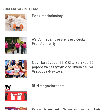
RUN MAGAZIN TEAM
Podzim triatlonisty
ASICS hledá nové členy pro český
FrontRunner tým
Novinka závodu! 55. ČEZ Jizerskou 50
pojede za český tým obojživelnice Eva
Vrabcová-Nývltová
RUN magazine team
Kdy jindy, než teď… Novoroční virtuální běh i