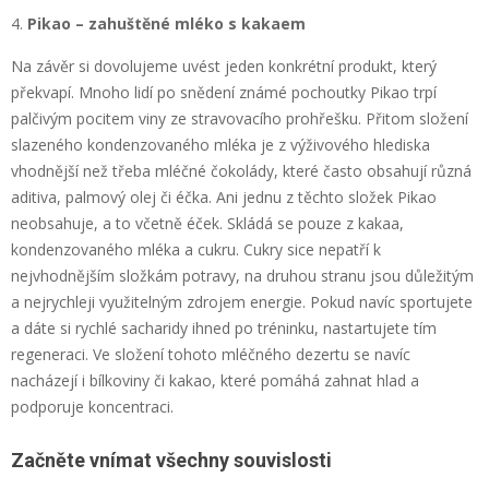
Pikao – zahuštěné mléko s kakaem
Na závěr si dovolujeme uvést jeden konkrétní produkt, který
překvapí. Mnoho lidí po snědení známé pochoutky Pikao trpí
palčivým pocitem viny ze stravovacího prohřešku. Přitom složení
slazeného kondenzovaného mléka je z výživového hlediska
vhodnější než třeba mléčné čokolády, které často obsahují různá
aditiva, palmový olej či éčka. Ani jednu z těchto složek Pikao
neobsahuje, a to včetně éček. Skládá se pouze z kakaa,
kondenzovaného mléka a cukru. Cukry sice nepatří k
nejvhodnějším složkám potravy, na druhou stranu jsou důležitým
a nejrychleji využitelným zdrojem energie. Pokud navíc sportujete
a dáte si rychlé sacharidy ihned po tréninku, nastartujete tím
regeneraci. Ve složení tohoto mléčného dezertu se navíc
nacházejí i bílkoviny či kakao, které pomáhá zahnat hlad a
podporuje koncentraci.
Začněte vnímat všechny souvislosti