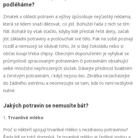
podléháme?
Zmatek v oblasti potravin a výživy způsobuje nejčastěji reklama,
která se lidem snaží diktovat, co jíst. Bohužel řada z nich se tím
řídí. Bohatě by však stačilo, kdyby lidé přestali řešit diety, začali
jíst základní potraviny a poslouchali své tělo. Pak na sobě poznají
rozdíl a nemusejí se obávat toho, že si dají čokoládu nebo si
občas koupí třeba chipsy. Obecným doporučením je vyhýbat se
průmyslově zpracovaným potravinám či potravinám obsahující
velké množství nepřirozených složek. Dávejte přednost kvalitním
a čerstvým potravinám, i když nejsou bio. Zkrátka nezacházejte
do žádného extrému a neomezujte se tam, kde to není nezbytně
nutné.
Jakých potravin se nemusíte bát?
Trvanlivé mléko
Proč si někteří spojují trvanlivé mléko s nezdravou potravinou?
Řada lidí se totiž domnívá, že trvanlivé mléko je ředěné vodou a