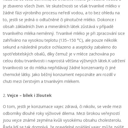
je zbaveno všech živin. Ve skutečnosti se však trvanlivé mléko v
žádné fázi výrobního procesu neředí vodou, a to bez ohledu na
to, jestli se jedná o odtučněné či plnotučné mléko. Dokonce i
obsah základních živin a minerálních látek zůstává v případě
trvanlivého mléka neměnný. Trvanlivé mléko je při zpracování sice
zahříváno na vysokou teplotu (135–150 °C), ale pouze několik
sekund a následně prudce ochlazeno a asepticky zabaleno do
spotřebitelských obalů, díky čemuž je v mléce zachována po
celou dobu trvanlivosti i naprostá většina výživných látek.K udržení
trvanlivosti se do mléka nepřidávají žádné konzervanty či jiné
chemické látky. Jako běžný konzument nepoznáte ani rozdíl v
chuti mezi čerstvým a trvanlivým mlékem.
Vejce – bílek i žloutek
O tom, jestli je konzumace vajec zdravá, či nikoliv, se vede mezi
odborníky dlouhé roky výživové dilema. Mezi širokou veřejností
jsou vejce známé zejména kvůli vysokému obsahu cholesterolu.
Řada lidí se tak domnívá, že pravidelné pojídání vajec může zvýšit