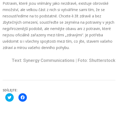
Potravin, které jsou vnímány jako nezdravé, existuje obrovské
množství, ale velkou část z nich si vytváříme sami tím, že se
nesoustředíme na to podstatné. Chcete-li žít zdravě a bez
zbytečných omezení, soustřeďte se zejména na potraviny v jejich
nejpřirozenější podobě, ale nemějte obavu ani z potravin, které
nejsou oficiálně zařazeny mezi těmi „zdravými“. Je potřeba
uvědomit si i všechny spojitosti mezi tím, co jíte, stavem vašeho
zdraví a mírou vašeho denního pohybu.
Text: Synergy Communications | Foto: Shutterstock
SDÍLEJTE:
Click
Click
to
to
share
share
on
on
Twitter
Facebook
(Opens
(Opens
in
in