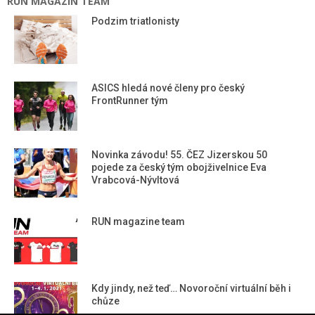
RUN MAGAZIN TEAM
Podzim triatlonisty
ASICS hledá nové členy pro český
FrontRunner tým
Novinka závodu! 55. ČEZ Jizerskou 50
pojede za český tým obojživelnice Eva
Vrabcová-Nývltová
RUN magazine team
Kdy jindy, než teď… Novoroční virtuální běh i
chůze