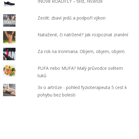
INOV8 ROADFLY – test, recenze
Zeolit: zbaví jedů a podpoří výkon
Natažené, či natržené? Jak rozpoznat zranění
Za rok na Ironmana. Objem, objem, objem.
PUFA nebo MUFA? Malý průvodce světem
tuků
3x o artróze - pohled fyzioterapeuta 5 cest k
pohybu bez bolesti