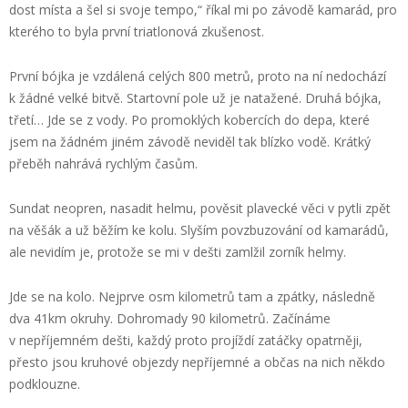
dost místa a šel si svoje tempo,“ říkal mi po závodě kamarád, pro
kterého to byla první triatlonová zkušenost.
První bójka je vzdálená celých 800 metrů, proto na ní nedochází
k žádné velké bitvě. Startovní pole už je natažené. Druhá bójka,
třetí… Jde se z vody. Po promoklých kobercích do depa, které
jsem na žádném jiném závodě neviděl tak blízko vodě. Krátký
přeběh nahrává rychlým časům.
Sundat neopren, nasadit helmu, pověsit plavecké věci v pytli zpět
na věšák a už běžím ke kolu. Slyším povzbuzování od kamarádů,
ale nevidím je, protože se mi v dešti zamlžil zorník helmy.
Jde se na kolo. Nejprve osm kilometrů tam a zpátky, následně
dva 41km okruhy. Dohromady 90 kilometrů. Začínáme
v nepříjemném dešti, každý proto projíždí zatáčky opatrněji,
přesto jsou kruhové objezdy nepříjemné a občas na nich někdo
podklouzne.