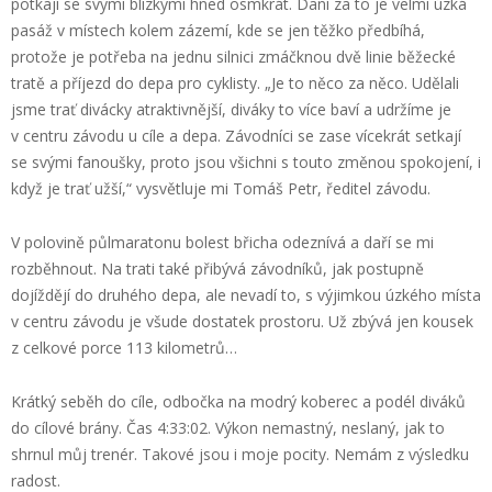
potkají se svými blízkými hned osmkrát. Daní za to je velmi úzká
pasáž v místech kolem zázemí, kde se jen těžko předbíhá,
protože je potřeba na jednu silnici zmáčknou dvě linie běžecké
tratě a příjezd do depa pro cyklisty. „Je to něco za něco. Udělali
jsme trať divácky atraktivnější, diváky to více baví a udržíme je
v centru závodu u cíle a depa. Závodníci se zase vícekrát setkají
se svými fanoušky, proto jsou všichni s touto změnou spokojení, i
když je trať užší,“ vysvětluje mi Tomáš Petr, ředitel závodu.
V polovině půlmaratonu bolest břicha odeznívá a daří se mi
rozběhnout. Na trati také přibývá závodníků, jak postupně
dojíždějí do druhého depa, ale nevadí to, s výjimkou úzkého místa
v centru závodu je všude dostatek prostoru. Už zbývá jen kousek
z celkové porce 113 kilometrů…
Krátký seběh do cíle, odbočka na modrý koberec a podél diváků
do cílové brány. Čas 4:33:02. Výkon nemastný, neslaný, jak to
shrnul můj trenér. Takové jsou i moje pocity. Nemám z výsledku
radost.