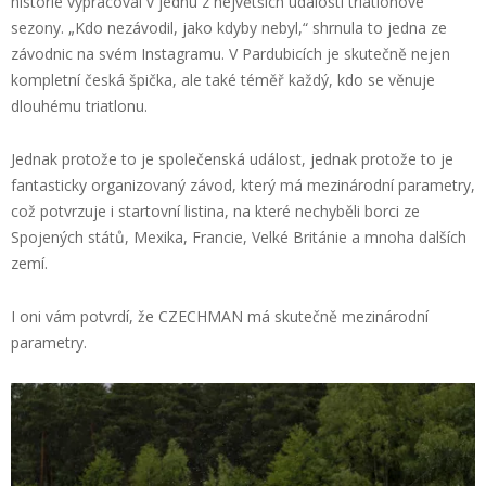
historie vypracoval v jednu z největších událostí triatlonové
sezony. „Kdo nezávodil, jako kdyby nebyl,“ shrnula to jedna ze
závodnic na svém Instagramu. V Pardubicích je skutečně nejen
kompletní česká špička, ale také téměř každý, kdo se věnuje
dlouhému triatlonu.
Jednak protože to je společenská událost, jednak protože to je
fantasticky organizovaný závod, který má mezinárodní parametry,
což potvrzuje i startovní listina, na které nechyběli borci ze
Spojených států, Mexika, Francie, Velké Británie a mnoha dalších
zemí.
I oni vám potvrdí, že CZECHMAN má skutečně mezinárodní
parametry.