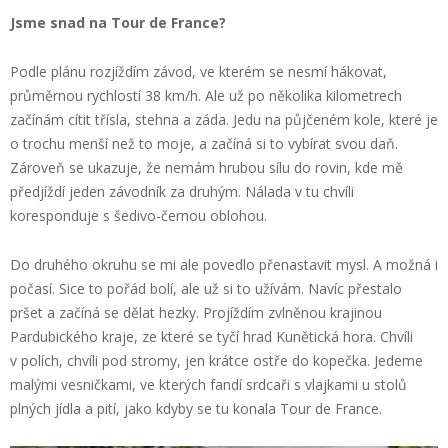
Jsme snad na Tour de France?
Podle plánu rozjíždím závod, ve kterém se nesmí hákovat,
průměrnou rychlostí 38 km/h. Ale už po několika kilometrech
začínám cítit třísla, stehna a záda. Jedu na půjčeném kole, které je
o trochu menší než to moje, a začíná si to vybírat svou daň.
Zároveň se ukazuje, že nemám hrubou sílu do rovin, kde mě
předjíždí jeden závodník za druhým. Nálada v tu chvíli
koresponduje s šedivo-černou oblohou.
Do druhého okruhu se mi ale povedlo přenastavit mysl. A možná i
počasí. Sice to pořád bolí, ale už si to užívám. Navíc přestalo
pršet a začíná se dělat hezky. Projíždím zvlněnou krajinou
Pardubického kraje, ze které se tyčí hrad Kunětická hora. Chvíli
v polích, chvíli pod stromy, jen krátce ostře do kopečka. Jedeme
malými vesničkami, ve kterých fandí srdcaři s vlajkami u stolů
plných jídla a pití, jako kdyby se tu konala Tour de France.