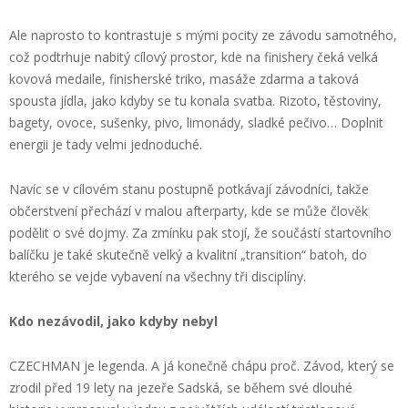
Ale naprosto to kontrastuje s mými pocity ze závodu samotného,
což podtrhuje nabitý cílový prostor, kde na finishery čeká velká
kovová medaile, finisherské triko, masáže zdarma a taková
spousta jídla, jako kdyby se tu konala svatba. Rizoto, těstoviny,
bagety, ovoce, sušenky, pivo, limonády, sladké pečivo… Doplnit
energii je tady velmi jednoduché.
Navíc se v cílovém stanu postupně potkávají závodníci, takže
občerstvení přechází v malou afterparty, kde se může člověk
podělit o své dojmy. Za zmínku pak stojí, že součástí startovního
balíčku je také skutečně velký a kvalitní „transition“ batoh, do
kterého se vejde vybavení na všechny tři disciplíny.
Kdo nezávodil, jako kdyby nebyl
CZECHMAN je legenda. A já konečně chápu proč. Závod, který se
zrodil před 19 lety na jezeře Sadská, se během své dlouhé