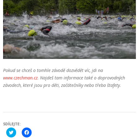
Pokud se chceš o tomhle závodě dozvědět víc, jdi na
www.czechman.cz
. Najdeš tam informace také o doprovodných
závodech, které jsou pro děti, začátečníky nebo třeba štafety.
SDÍLEJTE:
Click
Click
to
to