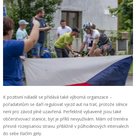
K pozitivní náladě se přidává také výborná organizace –
pořadatelům se daří regulovat vjezd aut na trať, protože silnice
není pro závod plně uzavřená. Perfektně vybavené jsou také
občerstvovací stanice, byť je příliš nevyužívám. Mám od trenéra
přesně rozepsanou stravu: přibližně v půlhodinových intervalech
do sebe tlačím gely.