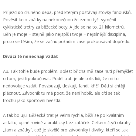
Příjezd do druhého depa, před kterým postávají stovky fanoušků.
Pověsit kolo zpátky na nekonečnou železnou tyč, vyměnit
cyklistické tretry za běžecké boty. A jde se na to. 21 kilometrů.
Běh je moje – stejně jako nejspíš i tvoje – nejsilnější disciplína,
proto se těším, že se začnu pořadím zase prokousávat dopředu.
Diváci tě nenechají vzdát
Au. Tak tohle bude problém. Bolest břicha mě zase nutí přemýšlet
o tom, jestli pokračovat. Podél trati je ale tolik lidí, že mi to
nedovoluje vzdát. Povzbuzují, tleskají, fandí, křičí. Děti si chtějí
plácnout. Závodník tu má pocit, že není hobík, ale cítí se tak
trochu jako sportovní hvězda.
A tak bojuju. Běžecká trať je velmi rychlá, běží se po kvalitním
asfaltu, úplné rovině a prakticky bez zatáček. Celkem čtyři okruhy
„tam a zpátky“, což je skvělé pro závodníky i diváky, kteří se tak