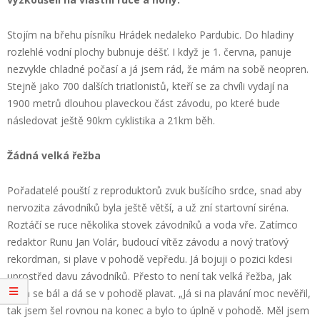
Stojím na břehu písníku Hrádek nedaleko Pardubic. Do hladiny
rozlehlé vodní plochy bubnuje déšť. I když je 1. června, panuje
nezvykle chladné počasí a já jsem rád, že mám na sobě neopren.
Stejně jako 700 dalších triatlonistů, kteří se za chvíli vydají na
1900 metrů dlouhou plaveckou část závodu, po které bude
následovat ještě 90km cyklistika a 21km běh.
Žádná velká řežba
Pořadatelé pouští z reproduktorů zvuk bušícího srdce, snad aby
nervozita závodníků byla ještě větší, a už zní startovní siréna.
Roztáčí se ruce několika stovek závodníků a voda vře. Zatímco
redaktor Runu Jan Volár, budoucí vítěz závodu a nový traťový
rekordman, si plave v pohodě vepředu. Já bojuji o pozici kdesi
uprostřed davu závodníků. Přesto to není tak velká řežba, jak
jsem se bál a dá se v pohodě plavat. „Já si na plavání moc nevěřil,
tak jsem šel rovnou na konec a bylo to úplně v pohodě. Měl jsem