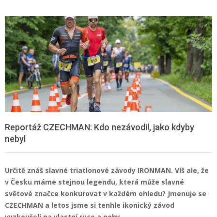
Reportáž CZECHMAN: Kdo nezávodil, jako kdyby
nebyl
Určitě znáš slavné triatlonové závody IRONMAN. Víš ale, že
v Česku máme stejnou legendu, která může slavné
světové značce konkurovat v každém ohledu? Jmenuje se
CZECHMAN a letos jsme si tenhle ikonický závod
vyzkoušeli na vlastní ruce a nohy.