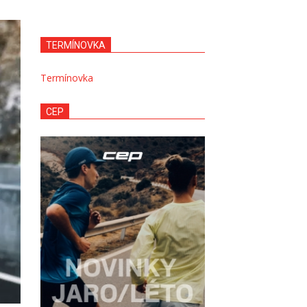
TERMÍNOVKA
Termínovka
CEP