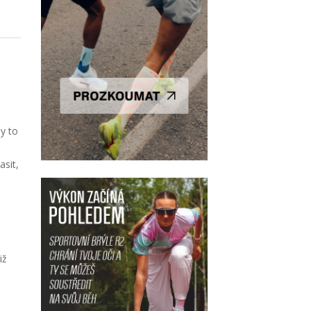
y to
asit,
iž