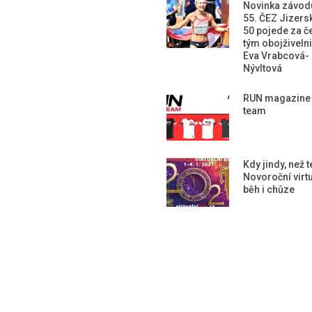
Novinka závod
55. ČEZ Jizers
50 pojede za č
tým obojživeln
Eva Vrabcová-
Nývltová
RUN magazine
team
Kdy jindy, než 
Novoroční virtu
běh i chůze