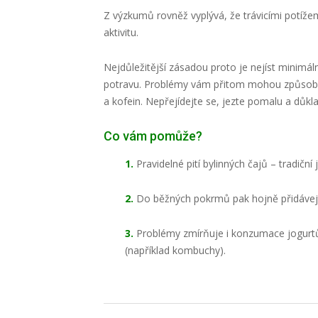
Z výzkumů rovněž vyplývá, že trávicími potížemi 
aktivitu.
Nejdůležitější zásadou proto je nejíst minimáln
potravu. Problémy vám přitom mohou způsobit
a kofein. Nepřejídejte se, jezte pomalu a důkl
Co vám pomůže?
1.
Pravidelné pití bylinných čajů – tradičn
2.
Do běžných pokrmů pak hojně přidávejte
3.
Problémy zmírňuje i konzumace jogurtů 
(například kombuchy).