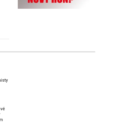
isty
ové
ý
ým