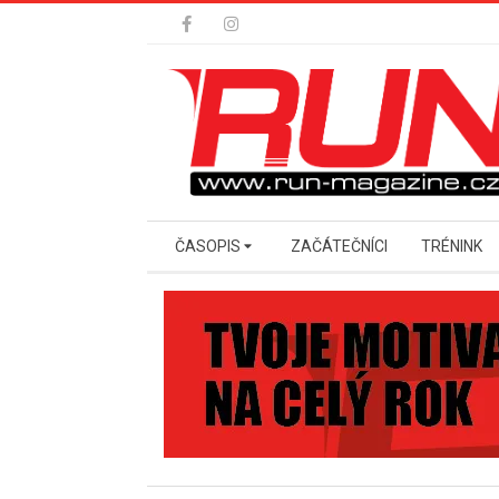
Skip
to
content
Secondary
ČASOPIS
ZAČÁTEČNÍCI
TRÉNINK
Navigation
Menu