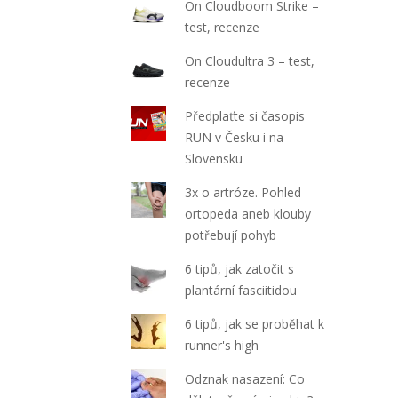
On Cloudboom Strike –
test, recenze
On Cloudultra 3 – test,
recenze
Předplaťte si časopis
RUN v Česku i na
Slovensku
3x o artróze. Pohled
ortopeda aneb klouby
potřebují pohyb
6 tipů, jak zatočit s
plantární fasciitidou
6 tipů, jak se proběhat k
runner's high
Odznak nasazení: Co