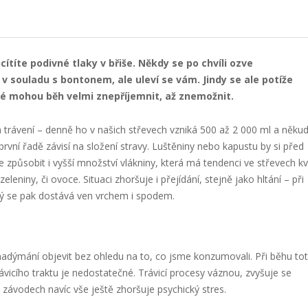
ucítíte podivné tlaky v břiše. Někdy se po chvíli ozve
 v souladu s bontonem, ale uleví se vám. Jindy se ale potíže
teré mohou běh velmi znepříjemnit, až znemožnit.
m trávení – denně ho v našich střevech vzniká 500 až 2 000 ml a někud
první řadě závisí na složení stravy. Luštěniny nebo kapustu by si před
způsobit i vyšší množství vlákniny, která má tendenci ve střevech kv
leniny, či ovoce. Situaci zhoršuje i přejídání, stejně jako hltání – při
rý se pak dostává ven vrchem i spodem.
adýmání objevit bez ohledu na to, co jsme konzumovali. Při běhu tot
ávicího traktu je nedostatečné. Trávicí procesy váznou, zvyšuje se
 závodech navíc vše ještě zhoršuje psychický stres.