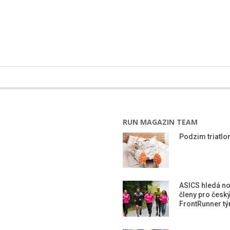
RUN MAGAZIN TEAM
Podzim triatlon
ASICS hledá n
členy pro česk
FrontRunner t