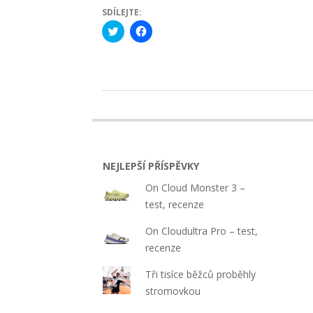
SDÍLEJTE:
Click
Click
to
to
share
share
on
on
Twitter
Facebook
(Opens
(Opens
in
in
new
new
2016-
window)
window)
06-
27
NEJLEPŠÍ PŘÍSPĚVKY
On Cloud Monster 3 –
test, recenze
On Cloudultra Pro – test,
recenze
Tři tisíce běžců proběhly
stromovkou