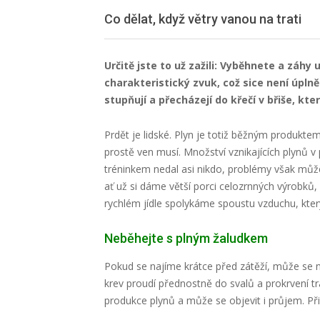
Co dělat, když větry vanou na trati
Určitě jste to už zažili: Vyběhnete a záhy 
charakteristický zvuk, což sice není úplně
stupňují a přecházejí do křečí v břiše, k
Prdět je lidské. Plyn je totiž běžným produkte
prostě ven musí. Množství vznikajících plynů v 
tréninkem nedal asi nikdo, problémy však může 
ať už si dáme větší porci celozrnných výrobků, ze
rychlém jídle spolykáme spoustu vzduchu, kte
Neběhejte s plným žaludkem
Pokud se najíme krátce před zátěží, může se n
krev proudí přednostně do svalů a prokrvení tr
produkce plynů a může se objevit i průjem. Při