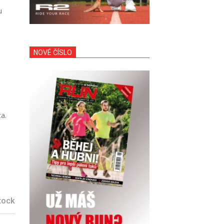
u
NOVÉ ČÍSLO
ta.
tock