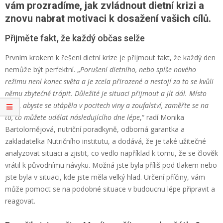
vám prozradíme, jak zvládnout dietní krizi a
znovu nabrat motivaci k dosažení vašich cílů.
Přijměte fakt, že každý občas selže
Prvním krokem k řešení dietní krize je přijmout fakt, že každý den
nemůže být perfektní. „
Porušení dietního, nebo spíše nového
režimu není konec světa a je zcela přirozené a nestojí za to se kvůli
němu zbytečně trápit. Důležité je situaci přijmout a jít dál. Místo
toho, abyste se utápěla v pocitech viny a zoufalství, zaměřte se na
to, co můžete udělat následujícího dne lépe
,“ radí Monika
Bartolomějová, nutriční poradkyně, odborná garantka a
zakladatelka Nutričního institutu, a dodává, že je také užitečné
analyzovat situaci a zjistit, co vedlo například k tomu, že se člověk
vrátil k původnímu návyku. Možná jste byla příliš pod tlakem nebo
jste byla v situaci, kde jste měla velký hlad. Určení příčiny, vám
může pomoct se na podobné situace v budoucnu lépe připravit a
reagovat.