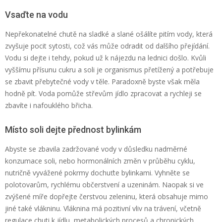
Vsaďte na vodu
Nepřekonatelné chutě na sladké a slané ošálíte pitím vody, která
zvyšuje pocit sytosti, což vás může odradit od dalšího přejídání.
Vodu si dejte i tehdy, pokud už k nájezdu na lednici došlo. Kvůli
vyššímu přísunu cukru a soli je organismus přetížený a potřebuje
se zbavit přebytečné vody v těle. Paradoxně byste však měla
hodně pít. Voda pomůže střevům jídlo zpracovat a rychleji se
zbavíte i nafouklého břicha.
Místo soli dejte přednost bylinkám
Abyste se zbavila zadržované vody v důsledku nadměrné
konzumace soli, nebo hormonálních změn v průběhu cyklu,
nutričně vyvážené pokrmy dochuťte bylinkami. Vyhněte se
polotovarům, rychlému občerstvení a uzeninám. Naopak si ve
zvýšené míře dopřejte čerstvou zeleninu, která obsahuje mimo
jiné také vlákninu. Vláknina má pozitivní vliv na trávení, včetně
regulace chuti k jídlu, metabolických procesů a chronických