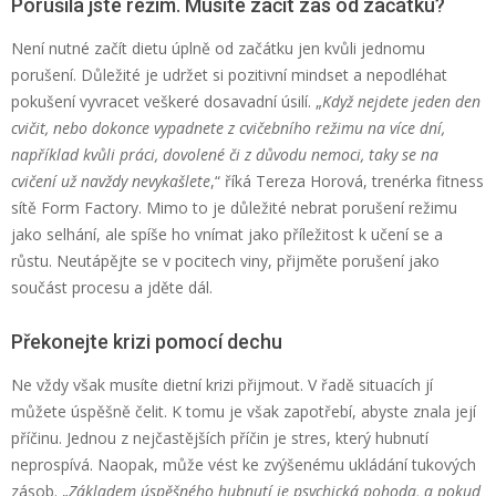
Porušila jste režim. Musíte začít zas od začátku?
Není nutné začít dietu úplně od začátku jen kvůli jednomu
porušení. Důležité je udržet si pozitivní mindset a nepodléhat
pokušení vyvracet veškeré dosavadní úsilí. „
Když nejdete jeden den
cvičit, nebo dokonce vypadnete z cvičebního režimu na více dní,
například kvůli práci, dovolené či z důvodu nemoci, taky se na
cvičení už navždy nevykašlete
,“ říká Tereza Horová, trenérka fitness
sítě Form Factory. Mimo to je důležité nebrat porušení režimu
jako selhání, ale spíše ho vnímat jako příležitost k učení se a
růstu. Neutápějte se v pocitech viny, přijměte porušení jako
součást procesu a jděte dál.
Překonejte krizi pomocí dechu
Ne vždy však musíte dietní krizi přijmout. V řadě situacích jí
můžete úspěšně čelit. K tomu je však zapotřebí, abyste znala její
příčinu. Jednou z nejčastějších příčin je stres, který hubnutí
neprospívá. Naopak, může vést ke zvýšenému ukládání tukových
zásob. „
Základem úspěšného hubnutí je psychická pohoda, a pokud