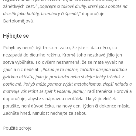
3
zánětlivých cest.
„
Dopřejte si takové druhy, které jsou bohaté na
draslík jako batáty, brambory či špenát
,“ doporučuje
Bartolomějová.
Hýbejte se
Pohyb by neměl být trestem za to, že jste si dala něco, co
nezapadá do dietního režimu. Kromě toho nezdravé jídlo jen
sotva vyběháte. To ovšem neznamená, že se máte vyvalit na
gauč a nic nedělat. „
Pokud je to možné, zařaďte alespoň krátkou
fyzickou aktivitu, jako je procházka nebo si dejte lehký trénink v
posilovně. Pohyb může pomoct zvýšit metabolismus, zlepší náladu a
motivuje vás vrátit se zpět k vašemu plánu
,“ radí trenérka Horová a
doporučuje, abyste s nápravou neotálela. I když jídelníček
porušíte, není důvod čekat na nový den, týden či dokonce měsíc.
Začněte hned. Minulost nechejte za sebou.
Použité zdroje: