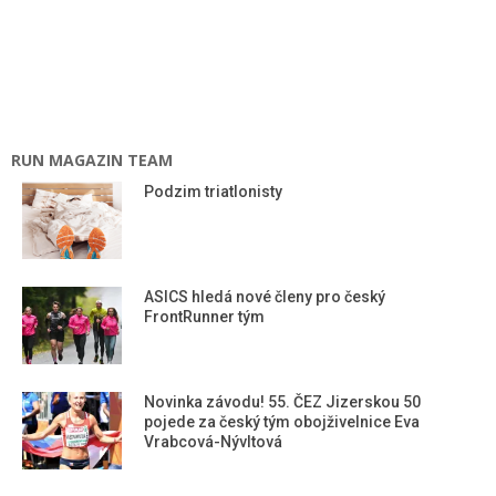
RUN MAGAZIN TEAM
Podzim triatlonisty
ASICS hledá nové členy pro český
FrontRunner tým
Novinka závodu! 55. ČEZ Jizerskou 50
pojede za český tým obojživelnice Eva
Vrabcová-Nývltová