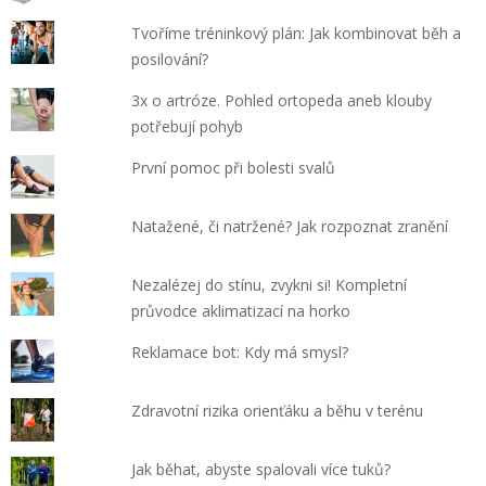
Tvoříme tréninkový plán: Jak kombinovat běh a
posilování?
3x o artróze. Pohled ortopeda aneb klouby
potřebují pohyb
První pomoc při bolesti svalů
Natažené, či natržené? Jak rozpoznat zranění
Nezalézej do stínu, zvykni si! Kompletní
průvodce aklimatizací na horko
Reklamace bot: Kdy má smysl?
Zdravotní rizika orienťáku a běhu v terénu
Jak běhat, abyste spalovali více tuků?