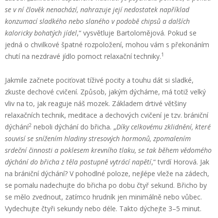
se v ní člověk nenachází, nahrazuje její nedostatek například
konzumací sladkého nebo slaného v podobě chipsů a dalších
kaloricky bohatých jídel
,“ vysvětluje Bartolomějová. Pokud se
jedná o chvilkové špatné rozpoložení, mohou vám s překonáním
1
chutí na nezdravé jídlo pomoct relaxační techniky.
Jakmile začnete pociťovat tíživé pocity a touhu dát si sladké,
zkuste dechové cvičení. Způsob, jakým dýcháme, má totiž velký
vliv na to, jak reaguje náš mozek. Základem drtivé většiny
relaxačních technik, meditace a dechových cvičení je tzv. brániční
2
dýchání
neboli dýchání do břicha. „
Díky celkovému zklidnění, které
souvisí se snížením hladiny stresových hormonů, zpomalením
srdeční činnosti a poklesem krevního tlaku, se tak během vědomého
dýchání do břicha z těla postupně vytrácí napětí
,“ tvrdí Horová. Jak
na brániční dýchání? V pohodlné poloze, nejlépe vleže na zádech,
se pomalu nadechujte do břicha po dobu čtyř sekund. Břicho by
se mělo zvednout, zatímco hrudník jen minimálně nebo vůbec.
Vydechujte čtyři sekundy nebo déle. Takto dýchejte 3–5 minut.