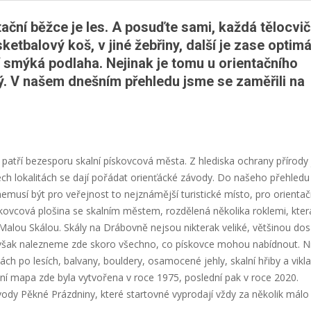
tační běžce je les. A posuďte sami, každá tělocvi
etbalový koš, v jiné žebřiny, další je zase optimá
í smýká podlaha. Nejinak je tomu u orientačního
ký. V našem dnešním přehledu jsme se zaměřili na
 patří bezesporu skalní pískovcová města. Z hlediska ochrany přírody
šech lokalitách se dají pořádat orienťácké závody. Do našeho přehledu
musí být pro veřejnost to nejznámější turistické místo, pro orientač
kovcová plošina se skalním městem, rozdělená několika roklemi, kter
alou Skálou. Skály na Drábovně nejsou nikterak veliké, většinou dos
však nalezneme zde skoro všechno, co pískovce mohou nabídnout. N
 po lesích, balvany, bouldery, osamocené jehly, skalní hřiby a vikla
rvní mapa zde byla vytvořena v roce 1975, poslední pak v roce 2020.
ody Pěkné Prázdniny, které startovné vyprodají vždy za několik málo