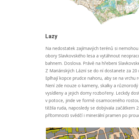
Lazy
Na nedostatek zajímavých terénů si nemohou s
obory Slavkovského lesa a vytáhnout neopracova
bahnem. Doslova. Právě na hřebeni Slavkovsk
Z Mariánských Lázní se do ní dostanete za 20 
šplhají kopce prudce nahoru, aby se na vrchu ro
Není zde nouze o kameny, skalky a různorodý p
vysídleny a jejich domy rozbořeny. Leckdy dos
v potoce, jinde ve formě osamoceného rostoucí
těžila ruda, naposledy se dobývala začátkem 20.
přítomnosti svědčí i minerální pramen po pr