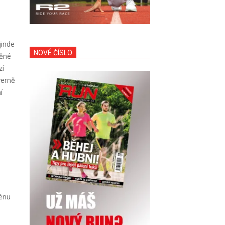
jinde
NOVÉ ČÍSLO
něné
zí
verně
í
rénu