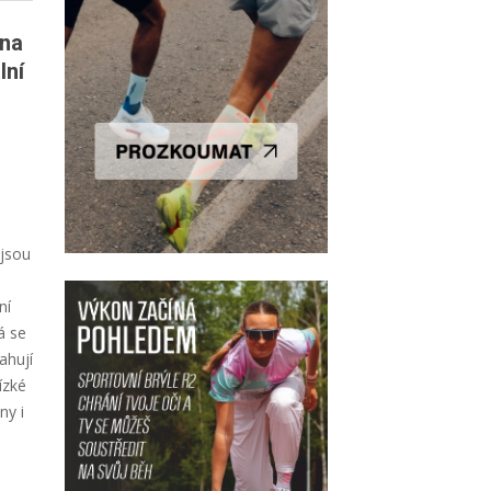
čna
lní
 jsou
ní
á se
ahují
ízké
ny i