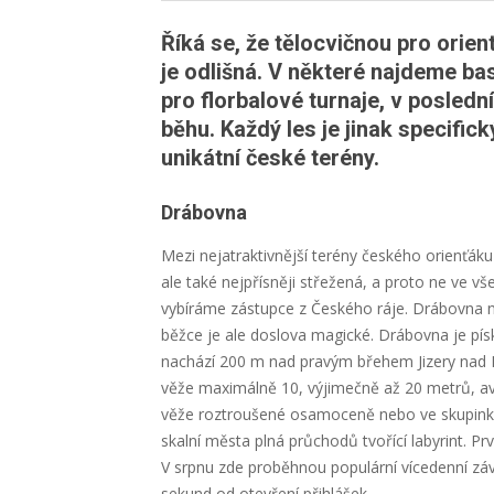
Říká se, že tělocvičnou pro orien
je odlišná. V některé najdeme bask
pro florbalové turnaje, v posledn
běhu. Každý les je jinak specific
unikátní české terény.
Drábovna
Mezi nejatraktivnější terény českého orienťáku
ale také nejpřísněji střežená, a proto ne ve v
vybíráme zástupce z Českého ráje. Drábovna ne
běžce je ale doslova magické. Drábovna je pís
nachází 200 m nad pravým břehem Jizery nad M
věže maximálně 10, výjimečně až 20 metrů, a
věže roztroušené osamoceně nebo ve skupinkách
skalní města plná průchodů tvořící labyrint. P
V srpnu zde proběhnou populární vícedenní záv
sekund od otevření přihlášek.