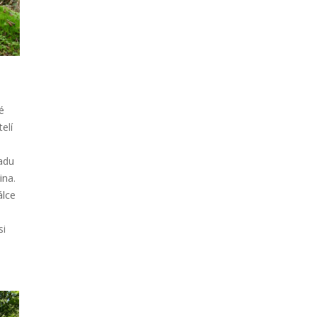
é
elí
padu
ina.
álce
si