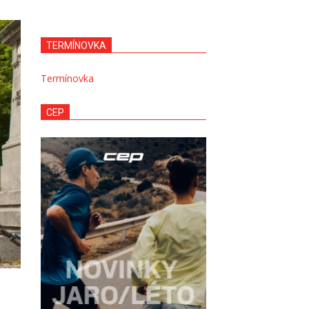
TERMÍNOVKA
Termínovka
CEP