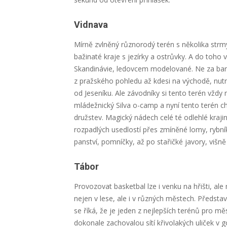
Vidnava
Mírně zvlněný různorodý terén s několika strm
bažinaté kraje s jezírky a ostrůvky. A do toho
Skandinávie, ledovcem modelované. Ne za bará
z pražského pohledu až kdesi na východě, nut
od Jeseníku. Ale závodníky si tento terén vždy 
mládežnický Silva o-camp a nyní tento terén c
družstev. Magický nádech celé té odlehlé kraj
rozpadlých usedlostí přes zmíněné lomy, rybní
panství, pomníčky, až po stařičké javory, višně
Tábor
Provozovat basketbal lze i venku na hřišti, ale
nejen v lese, ale i v různých městech. Předst
se říká, že je jeden z nejlepších terénů pro mě
dokonale zachovalou sítí křivolakých uliček v