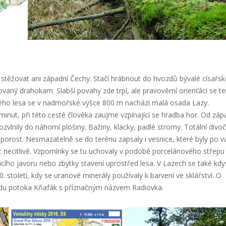
těžovat ani západní Čechy. Stačí hrábnout do hvozdů bývalé císařsk
ný drahokam. Slabší povahy zde trpí, ale pravověrní orienťáci se tet
ého lesa se v nadmořské výšce 800 m nachází malá osada Lazy.
minut, při této cestě člověka zaujme vzpínající se hradba hor. Od zá
zvlnily do náhorní plošiny. Bažiny, klacky, padlé stromy. Totální divoč
orost. Nesmazatelně se do terénu zapsaly i vesnice, které byly po v
t necitlivě. Vzpomínky se tu uchovaly v podobě porcelánového střepu
ho javoru nebo zbytky stavení uprostřed lesa. V Lazech se také kdy
 století, kdy se uranové minerály používaly k barvení ve sklářství. O
oudu potoka Kňafák s příznačným názvem Radiovka.