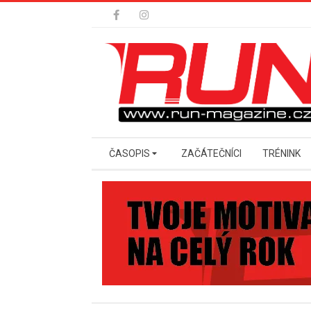
Skip
to
content
Secondary
ČASOPIS
ZAČÁTEČNÍCI
TRÉNINK
Navigation
Menu