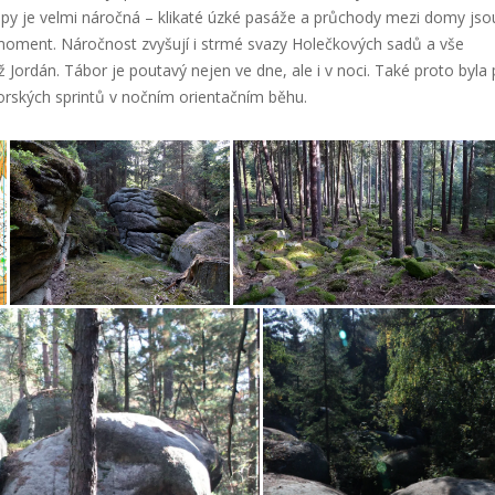
mapy je velmi náročná – klikaté úzké pasáže a průchody mezi domy jso
moment. Náročnost zvyšují i strmé svazy Holečkových sadů a vše
 Jordán. Tábor je poutavý nejen ve dne, ale i v noci. Také proto byla 
rských sprintů v nočním orientačním běhu.