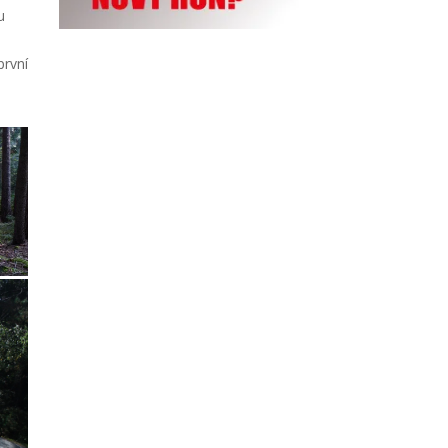
u
první