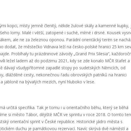
ými kopci, místy jemně členitý, někde žulové skály a kamenné kupky, 
 všeho lomy. Malé i větší, zatopené i suché, mírné i drsné. Kousek vys
kem, ale ne za železnou oponou. Parádní orienťácký terén se nachá
no dodat, že městečko Vidnava leží na česko-polské hranici 25 km se
najde. Probíhaly tu prázdninové závody „Grand Prix Silesia“, každoročn
hvíli ležel ladem až do podzimu 2021, kdy se zde konalo MČR štafet a
ině dávají všudypřítomné zapadlé stopy po sudetských Němcích, od
ky, dlážděné cesty, nekonečnou řadu obrovských patníků na hranici
 a jabloně na bývalých mezích, nyní hluboko v lese.
 má určitá specifika. Tak je tomu i u orientačního běhu, který se běhá
avíme si město Tábor, dějiště MČR ve sprintu v roce 2018. O tomto te
stský orientační sprint v České republice. Historické jádro města s
 gotickém duchu je památkovou rezervací. Navíc skrývá dvě náměstí a