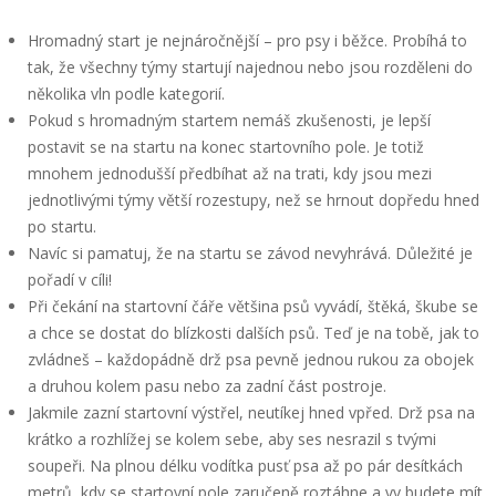
Hromadný start je nejnáročnější – pro psy i běžce. Probíhá to
tak, že všechny týmy startují najednou nebo jsou rozděleni do
několika vln podle kategorií.
Pokud s hromadným startem nemáš zkušenosti, je lepší
postavit se na startu na konec startovního pole. Je totiž
mnohem jednodušší předbíhat až na trati, kdy jsou mezi
jednotlivými týmy větší rozestupy, než se hrnout dopředu hned
po startu.
Navíc si pamatuj, že na startu se závod nevyhrává. Důležité je
pořadí v cíli!
Při čekání na startovní čáře většina psů vyvádí, štěká, škube se
a chce se dostat do blízkosti dalších psů. Teď je na tobě, jak to
zvládneš – každopádně drž psa pevně jednou rukou za obojek
a druhou kolem pasu nebo za zadní část postroje.
Jakmile zazní startovní výstřel, neutíkej hned vpřed. Drž psa na
krátko a rozhlížej se kolem sebe, aby ses nesrazil s tvými
soupeři. Na plnou délku vodítka pusť psa až po pár desítkách
metrů, kdy se startovní pole zaručeně roztáhne a vy budete mít