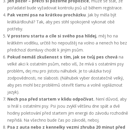
Jen pozor – přečti si pozorně propozice
, může se stát, že
pořadatel bude vyžadovat kontrolu psů už během registrace.
Pak vezmi psa na
krátkou procházku
. Jak by měla být
krátká/dlouhá? Tak, aby pes stihl spokojeně vykonat obě
potřeby.
V prostoru startu a cíle si svého psa hlídej
, měj ho na
krátkém vodítku, určitě ho nepouštěj na volno a nenech ho bez
předchozí domluvy chodit k jiným psům.
Pokud nemáš zkušenost s tím, jak se tvůj pes chová
na
velké akci k ostatním psům, nebo víš, že mívá s ostatními psy
problém
,
dej mu pro jistotu náhubek. Je to ukázka tvojí
zodpovědnosti, ne slabosti. (Náhubek vyber dostatečně velký,
aby pes mohl bez problémů otevřít tlamu a volně vypláznout
jazyk).
Nech psa před startem v klidu odpočívat.
Není důvod, aby
si hrál s ostatními psy. Psi jsou zvyklí většinu dne spát a dvě
hodiny poletování před startem jim energii do závodu rozhodně
nepřidá. Na všechno bude čas po závodě, neboj.
Psa z auta nebo z kennelky vezmi zhruba 20 minut před