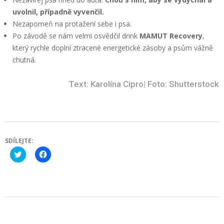
uvolnil, případně vyvenčil.
Nezapomeň na protažení sebe i psa.
Po závodě se nám velmi osvědčil drink
MAMUT Recovery
,
který rychle doplní ztracené energetické zásoby a psům vážně
chutná.
Text: Karolína Cipro| Foto: Shutterstock
SDÍLEJTE:
Click
Click
to
to
share
share
on
on
Twitter
Facebook
(Opens
(Opens
in
in
new
new
2025-
window)
window)
02-