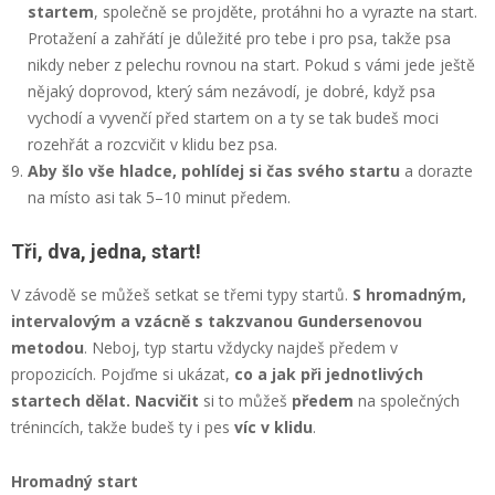
startem
, společně se projděte, protáhni ho a vyrazte na start.
Protažení a zahřátí je důležité pro tebe i pro psa, takže psa
nikdy neber z pelechu rovnou na start. Pokud s vámi jede ještě
nějaký doprovod, který sám nezávodí, je dobré, když psa
vychodí a vyvenčí před startem on a ty se tak budeš moci
rozehřát a rozcvičit v klidu bez psa.
Aby šlo vše hladce,
pohlídej si čas svého startu
a dorazte
na místo asi tak 5–10 minut předem.
Tři, dva, jedna, start!
V závodě se můžeš setkat se třemi typy startů.
S hromadným,
intervalovým a vzácně s takzvanou Gundersenovou
metodou
. Neboj, typ startu vždycky najdeš předem v
propozicích. Pojďme si ukázat,
co a jak při jednotlivých
startech dělat. Nacvičit
si to můžeš
předem
na společných
trénincích, takže budeš ty i pes
víc v klidu
.
Hromadný start