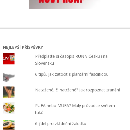
NEJLEPŠÍ PŘÍSPĚVKY
Předplaťte si časopis RUN v Česku i na
Slovensku
6 tipů, jak zatočit s plantární fasciitidou
Natažené, či natržené? Jak rozpoznat zranění
PUFA nebo MUFA? Malý průvodce světem
tuků
6 jídel pro zklidnění žaludku