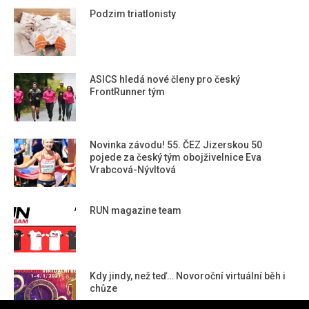
Podzim triatlonisty
ASICS hledá nové členy pro český
FrontRunner tým
Novinka závodu! 55. ČEZ Jizerskou 50
pojede za český tým obojživelnice Eva
Vrabcová-Nývltová
RUN magazine team
Kdy jindy, než teď… Novoroční virtuální běh i
chůze