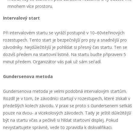
mnohem více prostoru.
Intervalový start
Při intervalovém startu se vyráží postupně v 10–60vteřinových
rozestupech. Tento start je bezpečnější pro psy a snadnější pro
závodníky. Nejdůležitější je pohlídat si přesný čas startu. Ten se
dozvíš předem na startovní listině. Na startu buďte připraveni 5
minut předem. Organizátor vás pak už sám seřadí.
Gundersenova metoda
Gundersenova metoda je velmi podobná intervalovým startům.
Rozdíl je v tom, že závodníci startují v rozestupech, které získali v
předešlých kolech závodu. V praxi se proto s Gundersenem setkáš
pouze na dvou- a vícekolových závodech. Tady je ještě důležitější
být na startu včas a pečlivě si hlídat startovní displej. Pokud
nevystartujete správně, vede to zpravidla k diskvalifikaci.