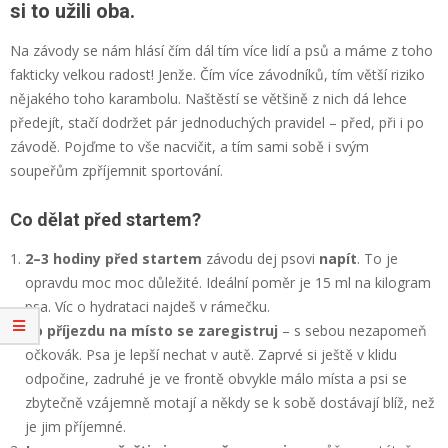
si to užili oba.
Na závody se nám hlásí čím dál tím více lidí a psů a máme z toho
fakticky velkou radost! Jenže. Čím více závodníků, tím větší riziko
nějakého toho karambolu. Naštěstí se většině z nich dá lehce
předejít, stačí dodržet pár jednoduchých pravidel – před, při i po
závodě. Pojďme to vše nacvičit, a tím sami sobě i svým
soupeřům zpříjemnit sportování.
Co dělat před startem?
2–3 hodiny před startem
závodu dej psovi
napít
. To je
opravdu moc moc důležité. Ideální poměr je 15 ml na kilogram
psa. Víc o hydrataci najdeš v rámečku.
Po příjezdu na místo se zaregistruj
– s sebou nezapomeň
očkovák. Psa je lepší nechat v autě. Zaprvé si ještě v klidu
odpočine, zadruhé je ve frontě obvykle málo místa a psi se
zbytečně vzájemně motají a někdy se k sobě dostávají blíž, než
je jim příjemné.