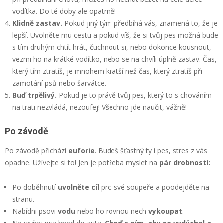
vodítka. Do té doby ale opatrně!
Klidně zastav.
Pokud jiný tým předbíhá vás, znamená to, že je
lepší. Uvolněte mu cestu a pokud víš, že si tvůj pes možná bude
s tím druhým chtít hrát, čuchnout si, nebo dokonce kousnout,
vezmi ho na krátké vodítko, nebo se na chvíli úplně zastav. Čas,
který tím ztratíš, je mnohem kratší než čas, který ztratíš při
zamotání psů nebo šarvátce.
Buď trpělivý.
Pokud je to právě tvůj pes, který to s chováním
na trati nezvládá, nezoufej! Všechno jde naučit, vážně!
Po závodě
Po závodě přichází
euforie
. Budeš šťastný ty i pes, stres z vás
opadne. Užívejte si to! Jen je potřeba myslet na
pár drobností:
Po doběhnutí
uvolněte cíl
pro své soupeře a poodejděte na
stranu.
Nabídni psovi
vodu
nebo ho rovnou nech
vykoupat
.
Nezavírej psa hned do auta.
Choď s ním, aby se vydýchal a