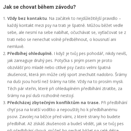
Jak se chovat během závodu?
Vždy bez kontaktu
. Na začátek to nejdůležitější pravidlo –
každý kontakt mezi psy na trati je špatně. Můžou běžet vedle
sebe, ale nesmí na sebe nabíhat, očuchávat se, vytlačovat se z
trati nebo se nenechat volně předběhnout, o kousnutí ani
nemluvě.
Předbíhej ohleduplně.
I když je tvůj pes pohodář, nikdy nevíš,
jak zareaguje druhý pes. Potyčka s jiným psem je proto
obzvlášť pro mladé nebo citlivé psy často velmi špatná
zkušenost, která jim může celý sport znechutit nadobro. Šrámy
na duši jsou horší než šrámy na těle. Vždy na to prosím mysli.
Těch pár vteřin, které při ohleduplném předbíhání ztratíte, za
šrámy na psí duši rozhodně nestojí.
Předcházej zbytečným konfliktům na trase.
Při předbíhání
chyť psa na kratší vodítko a nepouštěj ho k předbíhanému
psovi. Zavolej na běžce před vámi, z které strany ho budete
předbíhat. Až získáš zkušenosti a budeš vědět, jak se tvůj pes
při předbíhání chová, můžeš ho nechat běžet na celé délce