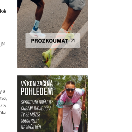
aké
jší
y a
těž,
čatý
říká