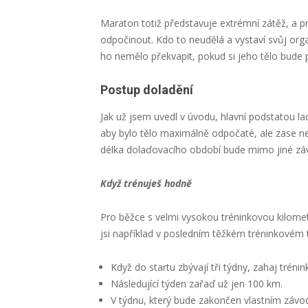
Maraton totiž představuje extrémní zátěž, a 
odpočinout. Kdo to neudělá a vystaví svůj orga
ho nemělo překvapit, pokud si jeho tělo bude 
Postup doladění
Jak už jsem uvedl v úvodu, hlavní podstatou l
aby bylo tělo maximálně odpočaté, ale zase ne
délka dolaďovacího období bude mimo jiné závi
Když trénuješ hodně
Pro běžce s velmi vysokou tréninkovou kilometr
jsi například v posledním těžkém tréninkovém 
Když do startu zbývají tři týdny, zahaj trén
Následující týden zařaď už jen 100 km.
V týdnu, který bude zakončen vlastním záv