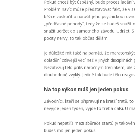
Pokud chceš být úspěšný, bude proces ladění v
Problém navíc může představovat fakt, že v 
běžce zaskočit a narušit jeho psychickou rovno
„předčasné pohody“, tedy že se budeš snažit 
snažit udržet do samotného závodu. Udržet. S 
pocity nervy, to tak občas dělám.
Je důležité mít také na paměti, že maratonský
doladění citlivější věcí než v jiných disciplí
Nezatěžuj tělo příliš náročným tréninkem, ale 
dlouhodobě zvyklý. Jedině tak bude tělo reagov
Na top výkon máš jen jeden pokus
Závodníci, kteří se připravují na kratší tratě,
nevyjde jeden týden, vyjde to třeba další. U ma
Pokud nepatříš mezi sběrače startů (v takovém
budeš mít jen jeden pokus.