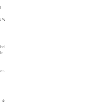
í
75 %
lad
de
cesu
eměl