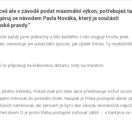
hceš ale v závodě podat maximální výkon, potřebuješ t
spiruj se návodem Pavla Nováka, který je součástí
ské pravdy.“
ože každý jsme jedinečný a tělo každého z nás reaguje trochu jinak.
án, neexistuje ani univerzální způsob, jak vyladit formu. Ty nejdůležitě
ří se připravují na královskou distanci, tedy na maraton.
 z plného tréninku. Pokud však pro tebe akce představuje vrchol sezón
aplno trénovat do poslední chvíle. Naopak je třeba postupně ubírat zá
měsících natrénoval, ale zároveň jsi byl v den závodu dostatečně odpo
 před dnem D je proto třeba postupně snižovat zátěž – v hantýrce se 