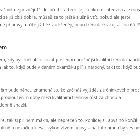
ařadit nejpozději 11 dní před startem. Její konkrétní intenzita ale mus
e již cítíš dobře, můžeš za to ještě slušně vzít, pokud ale ještě
 přípravy, určitě již běž zadrženěji, nebo trénink zkracuj asi na 65-
nem
em, kdy bys měl absolvovat poslední náročnější kvalitní trénink (napřík
a jak to, když bude v daném okamžiku příliš náročný, tak i to, když bu
 v něm bude běhat, znamená to, že začínáš vyjíždět z tréninkového pro
prodloužením doby mezi kvalitními tréninky růst za chodu a
dobně snazší.
ře, tak si při něm mákni, ale nepřežeň to. Pohlídej si, abys ho končil
alitně a nezačíná klesat výkon vlivem únavy – na tuto hranu by ses n