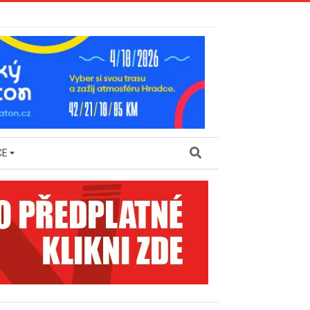
Search
CE