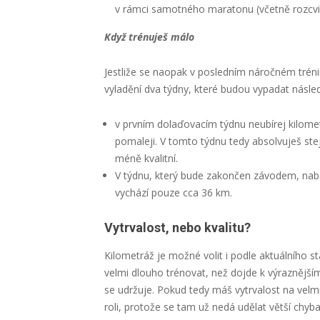
v rámci samotného maratonu (včetně rozcvič
Když trénuješ málo
Jestliže se naopak v posledním náročném tréni
vyladění dva týdny, které budou vypadat násle
v prvním dolaďovacím týdnu neubírej kilometr
pomaleji. V tomto týdnu tedy absolvuješ ste
méně kvalitní.
V týdnu, který bude zakončen závodem, nabě
vychází pouze cca 36 km.
Vytrvalost, nebo kvalitu?
Kilometráž je možné volit i podle aktuálního s
velmi dlouho trénovat, než dojde k výraznější
se udržuje. Pokud tedy máš vytrvalost na velmi
roli, protože se tam už nedá udělat větší chyba