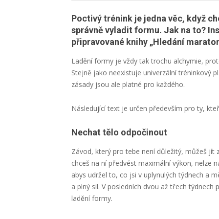
Poctivý trénink je jedna věc, když c
správně vyladit formu. Jak na to? In
připravované knihy „Hledání maraton
Ladění formy je vždy tak trochu alchymie, prot
Stejně jako neexistuje univerzální tréninkový pl
zásady jsou ale platné pro každého.
Následující text je určen především pro ty, kte
Nechat tělo odpočinout
Závod, který pro tebe není důležitý, můžeš jít
chceš na ní předvést maximální výkon, nelze n
abys udržel to, co jsi v uplynulých týdnech a 
a plný sil. V posledních dvou až třech týdnech
ladění formy.