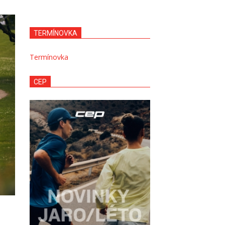
TERMÍNOVKA
Termínovka
CEP