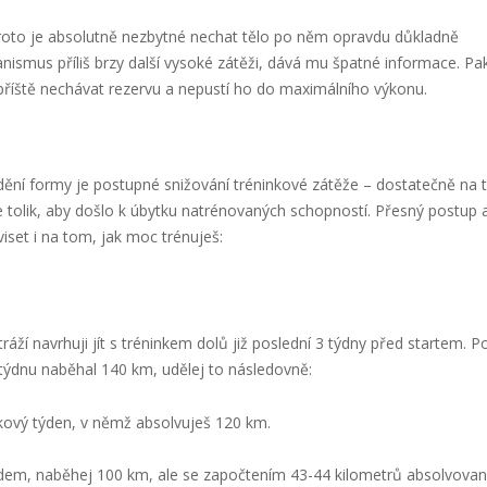
proto je absolutně nezbytné nechat tělo po něm opravdu důkladně
nismus příliš brzy další vysoké zátěži, dává mu špatné informace. Pa
příště nechávat rezervu a nepustí ho do maximálního výkonu.
adění formy je postupné snižování tréninkové zátěže – dostatečně na t
 tolik, aby došlo k úbytku natrénovaných schopností. Přesný postup 
set i na tom, jak moc trénuješ:
áží navrhuji jít s tréninkem dolů již poslední 3 týdny před startem. 
týdnu naběhal 140 km, udělej to následovně:
inkový týden, v němž absolvuješ 120 km.
odem, naběhej 100 km, ale se započtením 43-44 kilometrů absolvova