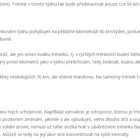
ení). Trénink v tomto týdnu tak bude představovat pouze cca 56 km
nkovém týdnu pohybuješ na přibližné kilometráži 60 km/týden, posta
dovně:
áž, ale jen omez kvalitu tréninků, tj. v rychlých trénincích budeš běh
jný počet kilometrů jako v týdnu předchozím, tedy šedesát, budou al
hej následujících 70 km, ale včetně maratonu. Na samotný trénink t
tavu tvých schopností. Například vytrvalost je schopnost, kterou je tř
m pozitivním změnám, jakmile ji ale vybuduješ, velmi dlouho drží a sn
 solidní úrovni, nemusí už tahle složka hrát v závěrečném tréninku hla
. Můžeš se tedy na její úkor více koncentrovat na vyšší intenzity.