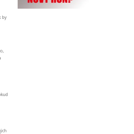
k by
o,
a
Pokud
ných