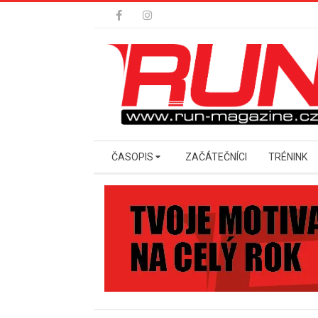
Skip
to
content
Secondary
ČASOPIS
ZAČÁTEČNÍCI
TRÉNINK
Navigation
Menu