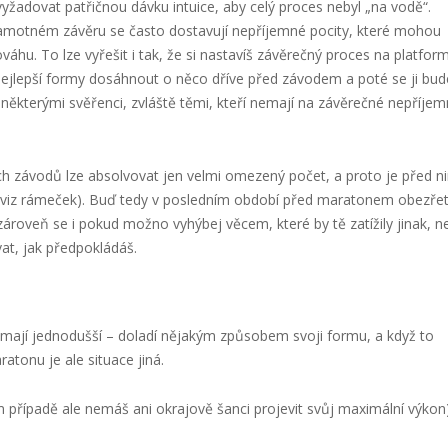
yžadovat patřičnou dávku intuice, aby celý proces nebyl „na vodě“.
samotném závěru se často dostavují nepříjemné pocity, které mohou
váhu. To lze vyřešit i tak, že si nastavíš závěrečný proces na platfor
nejlepší formy dosáhnout o něco dříve před závodem a poté se ji bud
některými svěřenci, zvláště těmi, kteří nemají na závěrečné nepříje
ch závodů lze absolvovat jen velmi omezený počet, a proto je před n
nách (viz rámeček). Buď tedy v posledním období před maratonem obezřet
zároveň se i pokud možno vyhýbej věcem, které by tě zatížily jinak, ne
at, jak předpokládáš.
 to mají jednodušší – doladí nějakým způsobem svoji formu, a když to
ratonu je ale situace jiná.
 případě ale nemáš ani okrajově šanci projevit svůj maximální výkon