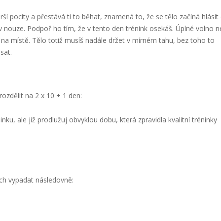
 pocity a přestává ti to běhat, znamená to, že se tělo začíná hlásit
v nouze. Podpoř ho tím, že v tento den trénink osekáš. Úplné volno 
na místě. Tělo totiž musíš nadále držet v mírném tahu, bez toho to
sat.
rozdělit na 2 x 10 + 1 den:
inku, ale již prodlužuj obvyklou dobu, která zpravidla kvalitní tréninky
ch vypadat následovně: