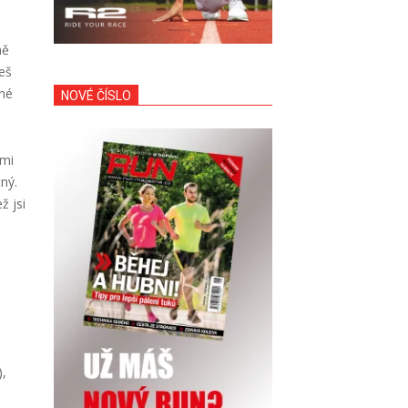
mě
eš
mné
NOVÉ ČÍSLO
imi
ný.
ž jsi
),