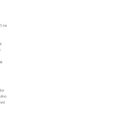
.
čí na
at
e
ak
eba
adno
vní