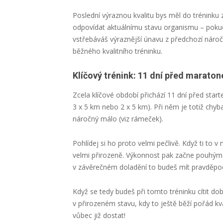
Poslední výraznou kvalitu bys měl do tréninku z
odpovídat aktuálnímu stavu organismu – pokud s
vstřebáváš výraznější únavu z předchozí náročné
běžného kvalitního tréninku.
Klíčový trénink: 11 dní před marato
Zcela klíčové období přichází 11 dní před start
3 x 5 km nebo 2 x 5 km). Při něm je totiž chyb
náročný málo (viz rámeček).
Pohlídej si ho proto velmi pečlivě. Když ti to
velmi přirozeně. Výkonnost pak začne pouhým 
v závěrečném doladění to budeš mít pravděpo
Když se tedy budeš při tomto tréninku cítit dob
v přirozeném stavu, kdy to ještě běží pořád kv
vůbec již dostat!