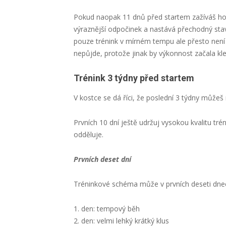
Pokud naopak 11 dnů před startem zažíváš horší
výraznější odpočinek a nastává přechodný sta
pouze trénink v mírném tempu ale přesto není 
nepůjde, protože jinak by výkonnost začala kle
Trénink 3 týdny před startem
V kostce se dá říci, že poslední 3 týdny můžeš 
Prvních 10 dní ještě udržuj vysokou kvalitu trén
odděluje.
Prvních deset dní
Tréninkové schéma může v prvních deseti dne
den: tempový běh
den: velmi lehký krátký klus