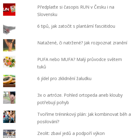
Předplaťte si časopis RUN v Česku i na
Slovensku
6 tipů, jak zatočit s plantární fasciitidou
Natažené, či natržené? Jak rozpoznat zranění
PUFA nebo MUFA? Malý průvodce světem
tuků
6 jídel pro zklidnění žaludku
3x o artróze. Pohled ortopeda aneb klouby
potřebují pohyb
Tvoříme tréninkový plán: Jak kombinovat běh a
posilování?
Zeolit: zbaví jedů a podpoří výkon