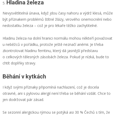
Hladina železa
Nevysvětlitelná únava, když jdou časy nahoru a výdrž klesá, může
být příznakem problémů štítné žlázy, virového onemocnění nebo
nedostatku železa – což je pro lékaře těžko zachytitelné.
Hladinu železa na dolní hranici normálu mohou někteří považovat
u neběžců v pořádku, protože ještě neznačí anémii. Je třeba
zkontrolovat hladinu ferritinu, který dá jasnější představu
o celkových tělesných zásobách železa. Pokud je nízká, bude to
chtít doplňky stravy.
Běhání v kytkách
I když svými příznaky připomíná nachlazení, což je docela
otravné, ani s pylovou alergií není třeba se běhání vzdát. Chce to
jen dodržovat pár zásad.
Se sezonní alergickou rýmou se potýká asi 30 % Čechů s tím, že