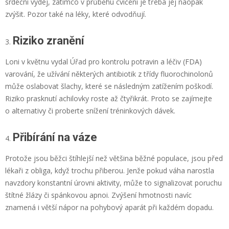
srdeční výdej, zatímco v průběhu cvičení je třeba jej naopak
zvýšit. Pozor také na léky, které odvodňují.
Riziko zranění
Loni v květnu vydal Úřad pro kontrolu potravin a léčiv (FDA)
varování, že užívání některých antibiotik z třídy fluorochinolonů
může oslabovat šlachy, které se následným zatížením poškodí.
Riziko prasknutí achilovky roste až čtyřikrát. Proto se zajímejte
o alternativy či proberte snížení tréninkových dávek.
Přibírání na váze
Protože jsou běžci štíhlejší než většina běžné populace, jsou před
lékaři z obliga, když trochu přiberou. Jenže pokud váha narostla
navzdory konstantní úrovni aktivity, může to signalizovat poruchu
štítné žlázy či spánkovou apnoi. Zvýšení hmotnosti navíc
znamená i větší nápor na pohybový aparát při každém dopadu.