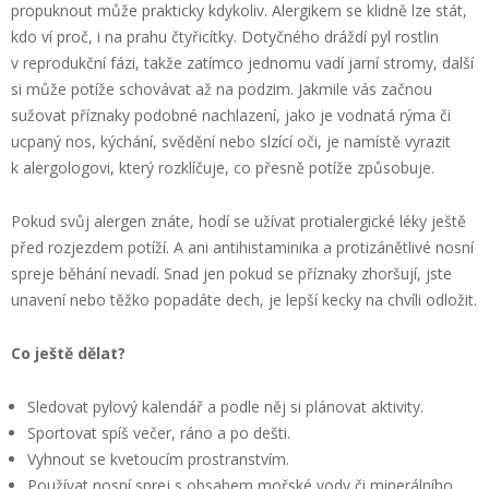
propuknout může prakticky kdykoliv. Alergikem se klidně lze stát,
kdo ví proč, i na prahu čtyřicítky. Dotyčného dráždí pyl rostlin
v reprodukční fázi, takže zatímco jednomu vadí jarní stromy, další
si může potíže schovávat až na podzim. Jakmile vás začnou
sužovat příznaky podobné nachlazení, jako je vodnatá rýma či
ucpaný nos, kýchání, svědění nebo slzící oči, je namístě vyrazit
k alergologovi, který rozklíčuje, co přesně potíže způsobuje.
Pokud svůj alergen znáte, hodí se užívat protialergické léky ještě
před rozjezdem potíží. A ani antihistaminika a protizánětlivé nosní
spreje běhání nevadí. Snad jen pokud se příznaky zhoršují, jste
unavení nebo těžko popadáte dech, je lepší kecky na chvíli odložit.
Co ještě dělat?
Sledovat pylový kalendář a podle něj si plánovat aktivity.
Sportovat spíš večer, ráno a po dešti.
Vyhnout se kvetoucím prostranstvím.
Používat nosní sprej s obsahem mořské vody či minerálního