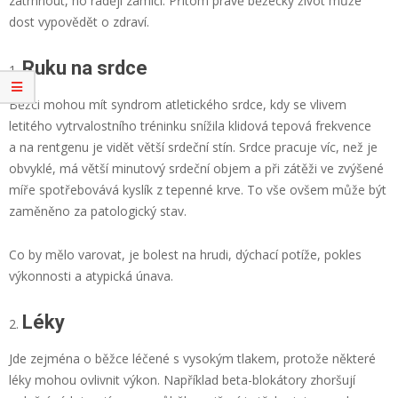
zatrhnout, ho raději zamlčí. Přitom právě běžecký život může
dost vypovědět o zdraví.
Ruku na srdce
Běžci mohou mít syndrom atletického srdce, kdy se vlivem
letitého vytrvalostního tréninku snížila klidová tepová frekvence
a na rentgenu je vidět větší srdeční stín. Srdce pracuje víc, než je
obvyklé, má větší minutový srdeční objem a při zátěži ve zvýšené
míře spotřebovává kyslík z tepenné krve. To vše ovšem může být
zaměněno za patologický stav.
Co by mělo varovat, je bolest na hrudi, dýchací potíže, pokles
výkonnosti a atypická únava.
Léky
Jde zejména o běžce léčené s vysokým tlakem, protože některé
léky mohou ovlivnit výkon. Například beta-blokátory zhoršují