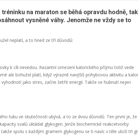
při tréninku na maraton se běhá opravdu hodně, ta
osáhnout vysněné váhy. Jenomže ne vždy se to
užel neplatí, a to hned ze tří důvodů:
adovky k cíli nevedou. Razantní omezení kalorického příjmu totiž vede
mé ale bohužel platí, když výrazně navýšíš pohybovou aktivitu a kalor
vyhodnotí jako stres, začne šetřit energií. Takže se hubnutí nejen
ého tuku ve skutečnosti ubývá, a to ze dvou důvodů. Ten první je, že
kapacity svalů ukládat glykogen. Jenže biochemické reakcetvorby
 takže spolu s každým gramem glykogenu se ti navíc v těle uloží tři 