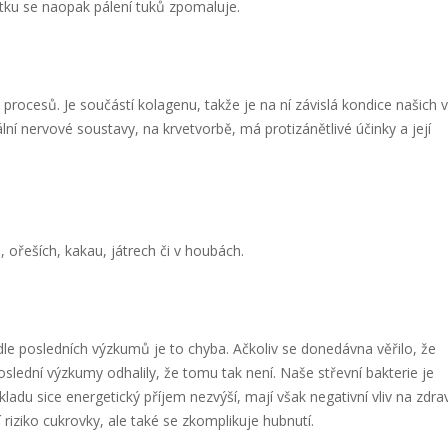
tatku se naopak pálení tuků zpomaluje.
procesů. Je součástí kolagenu, takže je na ní závislá kondice našich 
ální nervové soustavy, na krvetvorbě, má protizánětlivé účinky a její
 ořeších, kakau, játrech či v houbách.
dle posledních výzkumů je to chyba. Ačkoliv se donedávna věřilo, že
oslední výzkumy odhalily, že tomu tak není. Naše střevní bakterie je
adu sice energetický příjem nezvýší, mají však negativní vliv na zdrav
í riziko cukrovky, ale také se zkomplikuje hubnutí.