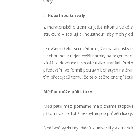
vody.
Houstnou ti svaly
Z maratonského tréninku ještě nikomu velké sva
struktura – zesilují a „houstnou“, aby mohly od
Je ovšem třeba si i uvědomit, že maratonský t
s sebou nese nejen vyšší nároky na regeneraci,
zátěž, a dokonce i vzroste riziko zranění. Proto
především ve formě potravin bohatých na živiny
tím předejdeš tomu, že tělo začne energií šetři
Měď pomůže pálit tuky
Měď patří mezi poměrně málo známé stopové prv
přítomnost je totiž nezbytná pro průběh lipolýz
Nedávné výzkumy vědců z univerzity v americké