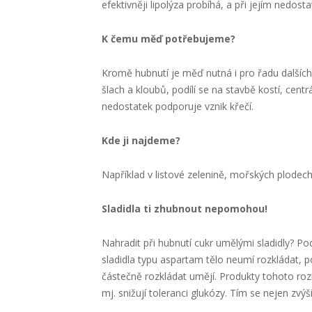
efektivněji lipolýza probíhá, a při jejím nedos
K čemu měď potřebujeme?
Kromě hubnutí je měď nutná i pro řadu dalších 
šlach a kloubů, podílí se na stavbě kostí, centr
nedostatek podporuje vznik křečí.
Kde ji najdeme?
Například v listové zelenině, mořských plodech,
Sladidla ti zhubnout nepomohou!
Nahradit při hubnutí cukr umělými sladidly? Po
sladidla typu aspartam tělo neumí rozkládat, p
částečně rozkládat umějí. Produkty tohoto rozkl
mj. snižují toleranci glukózy. Tím se nejen zvýš