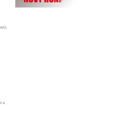
vazů,
í a