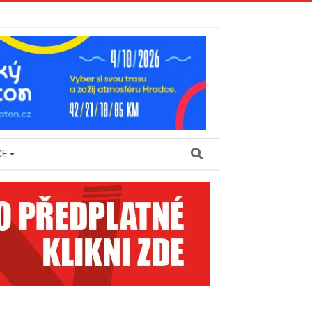
Search
CE