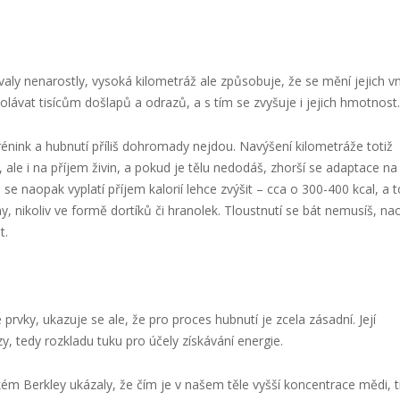
ly nenarostly, vysoká kilometráž ale způsobuje, že se mění jejich vn
olávat tisícům došlapů a odrazů, a s tím se zvyšuje i jejich hmotnost.
rénink a hubnutí příliš dohromady nejdou. Navýšení kilometráže totiž
 ale i na příjem živin, a pokud je tělu nedodáš, zhorší se adaptace na
 se naopak vyplatí příjem kalorií lehce zvýšit – cca o 300-400 kcal, a t
, nikoliv ve formě dortíků či hranolek. Tloustnutí se bát nemusíš, na
t.
ky, ukazuje se ale, že pro proces hubnutí je zcela zásadní. Její
y, tedy rozkladu tuku pro účely získávání energie.
m Berkley ukázaly, že čím je v našem těle vyšší koncentrace mědi, 