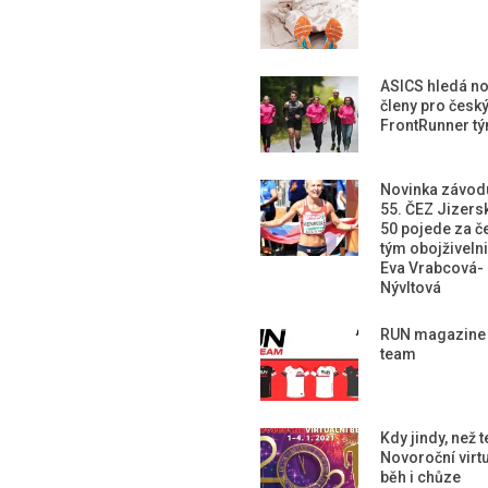
ASICS hledá n
členy pro česk
FrontRunner t
Novinka závod
55. ČEZ Jizers
50 pojede za č
tým obojživeln
Eva Vrabcová-
Nývltová
RUN magazine
team
Kdy jindy, než 
Novoroční virtu
běh i chůze