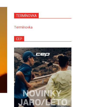
TERMÍNOVKA
Termínovka
CEP