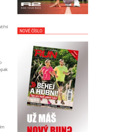
itřní
NOVÉ ČÍSLO
o
opak
tím