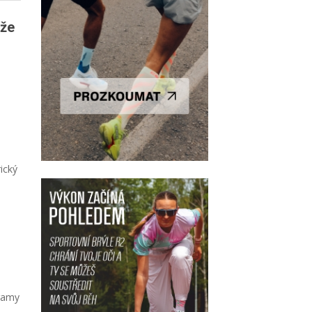
kže
ický
gramy