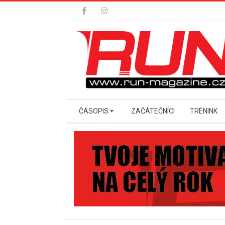
Skip
to
content
Secondary
ČASOPIS
ZAČÁTEČNÍCI
TRÉNINK
Navigation
Menu