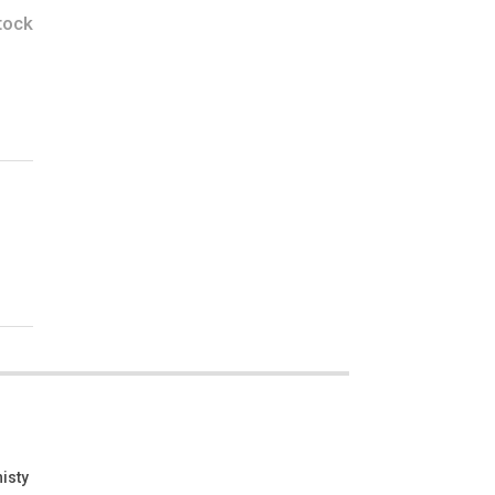
tock
isty