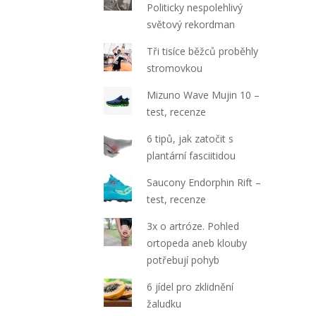
Politicky nespolehlivý
světový rekordman
Tři tisíce běžců proběhly
stromovkou
Mizuno Wave Mujin 10 –
test, recenze
6 tipů, jak zatočit s
plantární fasciitidou
Saucony Endorphin Rift –
test, recenze
3x o artróze. Pohled
ortopeda aneb klouby
potřebují pohyb
6 jídel pro zklidnění
žaludku