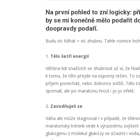
Na první pohled to zní logicky: 
by se mi konečně mělo podařit d
doopravdy podaří.
Budu víc běhat = víc zhubnu. Tahle rovnice boh
Tělo šetří energií
Většina lidí snažících se zhubnout už ví, že hl
k tomu, že tělo přejde na úsporný režim. To sa
příjem ponecháš, nebo dokonce snížíš. Tělo to 
zpomalí, ale po maratonu hrozí i jo-jo efekt.
Zavodňuješ se
Váha ale může stagnovat i v případě, že tělesn
maratonský trénink vede k výraznému zvýšení 
glukogenu z molekul glukózy se účastní i voda,