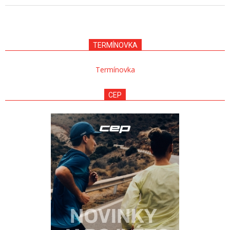
in
in
new
new
2023-
window)
window)
08-
02
TERMÍNOVKA
Termínovka
CEP