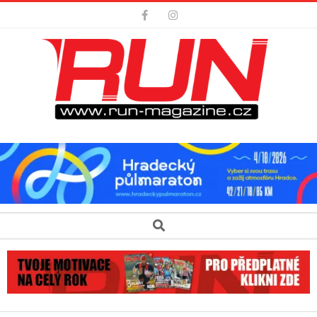
Skip
to
content
Secondary
Search
Navigation
Menu