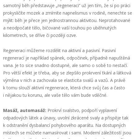
samotný běh představuje „regeneraci“ už jen tím, že si po práci
prokysličíte mozek a zmírníte napnelismus v rodině, nenechte se
mýlit: běh je přece jen jednostrannou aktivitou. Neprotahované
a neodpočaté tělo, bičované vaší touhou po uběhnutých
kilometrech, se dříve či později ozve.
Regeneraci můžeme rozdělit na aktivní a pasivní. Pasivní
regenerací je například spánek, odpočinek, případně napuštěná
vana. Je to sice snadno dostupné, ale samo o sobě to nestačí.
Pro větší efekt je třeba, aby se zlepšilo prokrvení tkání a látková
výměna v nich a zachovala se elasticita svalů a vazů. A právě
k tomu slouží aktivní regenerace, která chce svůj čas a často
i nějakou tu korunu, ale vaše tělo vám bude vděčné.
Masáž, automasáž:
Prokrví svalstvo, podpoří vyplavení
odpadových látek a únavy, uvolní zkrácené svaly a přispěje tak
k odstranění dysbalancí pohybového aparátu. Na dostupných
místech se můžete namasírovat i sami. Moderní záležitostí jsou