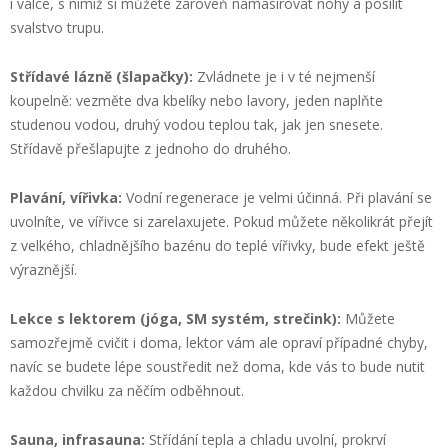
i válce, s nimiž si můžete zároveň namasírovat nohy a posílit
svalstvo trupu.
Střídavé lázně (šlapačky):
Zvládnete je i v té nejmenší
koupelně: vezměte dva kbelíky nebo lavory, jeden naplňte
studenou vodou, druhý vodou teplou tak, jak jen snesete.
Střídavě přešlapujte z jednoho do druhého.
Plavání, vířivka:
Vodní regenerace je velmi účinná. Při plavání se
uvolníte, ve vířivce si zarelaxujete. Pokud můžete několikrát přejít
z velkého, chladnějšího bazénu do teplé vířivky, bude efekt ještě
výraznější.
Lekce s lektorem (jóga, SM systém, strečink):
Můžete
samozřejmě cvičit i doma, lektor vám ale opraví případné chyby,
navíc se budete lépe soustředit než doma, kde vás to bude nutit
každou chvilku za něčím odběhnout.
Sauna, infrasauna:
Střídání tepla a chladu uvolní, prokrví