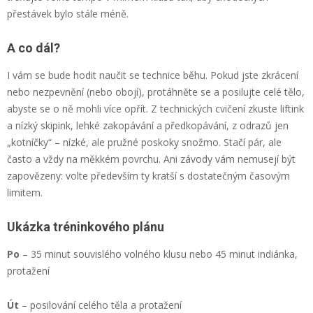
přestávek bylo stále méně.
A co dál?
I vám se bude hodit naučit se technice běhu. Pokud jste zkrácení
nebo nezpevnění (nebo obojí), protáhněte se a posilujte celé tělo,
abyste se o ně mohli více opřít. Z technických cvičení zkuste liftink
a nízký skipink, lehké zakopávání a předkopávání, z odrazů jen
„kotníčky“ – nízké, ale pružné poskoky snožmo. Stačí pár, ale
často a vždy na měkkém povrchu. Ani závody vám nemusejí být
zapovězeny: volte především ty kratší s dostatečným časovým
limitem.
Ukázka tréninkového plánu
Po
– 35 minut souvislého volného klusu nebo 45 minut indiánka,
protažení
Út
– posilování celého těla a protažení