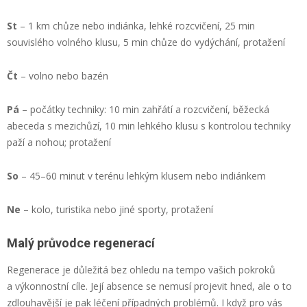
St
– 1 km chůze nebo indiánka, lehké rozcvičení, 25 min
souvislého volného klusu, 5 min chůze do vydýchání, protažení
Čt
– volno nebo bazén
Pá
– počátky techniky: 10 min zahřátí a rozcvičení, běžecká
abeceda s mezichůzí, 10 min lehkého klusu s kontrolou techniky
paží a nohou; protažení
So
– 45–60 minut v terénu lehkým klusem nebo indiánkem
Ne
– kolo, turistika nebo jiné sporty, protažení
Malý průvodce regenerací
Regenerace je důležitá bez ohledu na tempo vašich pokroků
a výkonnostní cíle. Její absence se nemusí projevit hned, ale o to
zdlouhavější je pak léčení případných problémů. I když pro vás