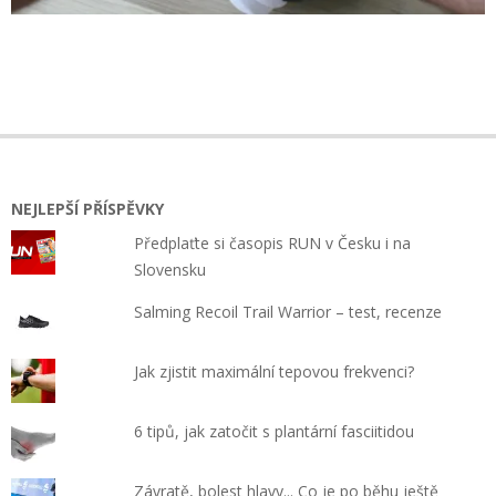
2023-
08-
25
NEJLEPŠÍ PŘÍSPĚVKY
Předplaťte si časopis RUN v Česku i na
Slovensku
Salming Recoil Trail Warrior – test, recenze
Jak zjistit maximální tepovou frekvenci?
6 tipů, jak zatočit s plantární fasciitidou
Závratě, bolest hlavy... Co je po běhu ještě