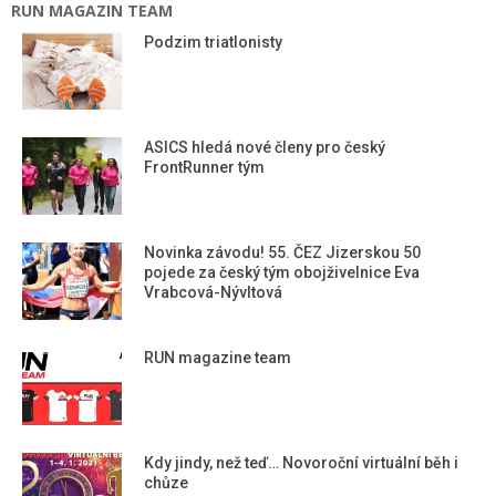
RUN MAGAZIN TEAM
Podzim triatlonisty
ASICS hledá nové členy pro český
FrontRunner tým
Novinka závodu! 55. ČEZ Jizerskou 50
pojede za český tým obojživelnice Eva
Vrabcová-Nývltová
RUN magazine team
Kdy jindy, než teď… Novoroční virtuální běh i
chůze