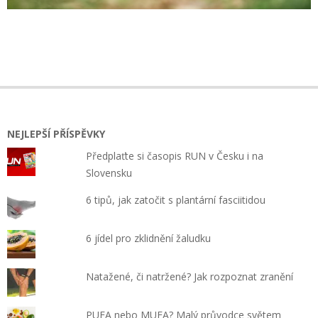
2024-
05-
10
NEJLEPŠÍ PŘÍSPĚVKY
Předplaťte si časopis RUN v Česku i na
Slovensku
6 tipů, jak zatočit s plantární fasciitidou
6 jídel pro zklidnění žaludku
Natažené, či natržené? Jak rozpoznat zranění
PUFA nebo MUFA? Malý průvodce světem