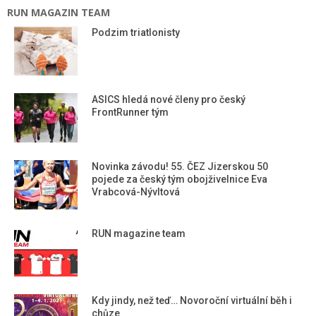
RUN MAGAZIN TEAM
Podzim triatlonisty
ASICS hledá nové členy pro český
FrontRunner tým
Novinka závodu! 55. ČEZ Jizerskou 50
pojede za český tým obojživelnice Eva
Vrabcová-Nývltová
RUN magazine team
Kdy jindy, než teď… Novoroční virtuální běh i
chůze