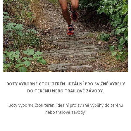
BOTY VÝBORNĚ ČTOU TERÉN. IDEÁLNÍ PRO SVIŽNÉ VÝBĚHY
DO TERÉNU NEBO TRAILOVÉ ZÁVODY.
Boty výborně čtou terén. Ideální pro svižné výběhy do terénu
nebo trailové závody.