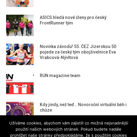
ASICS hledá nové členy pro český
FrontRunner tým
Novinka závodu! 55. ČEZ Jizerskou 50
pojede za český tým obojživelnice Eva
Vrabcová-Nývltová
RUN magazine team
Kdy jindy, než teď… Novoroční virtuální běh i
chůze
Užíváme cookies, abychom vám zajistili co možná nejsnadnější
použití našich webových stránek. Pokud budete nadále
prohlížet naše stránky předpokládáme, že s použitím cookies