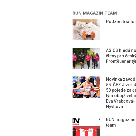
RUN MAGAZIN TEAM
Podzim triatlon
ASICS hledá n
členy pro česk
FrontRunner t
Novinka závod
55. ČEZ Jizers
50 pojede za č
tým obojživeln
Eva Vrabcová-
Nývltová
RUN magazine
team