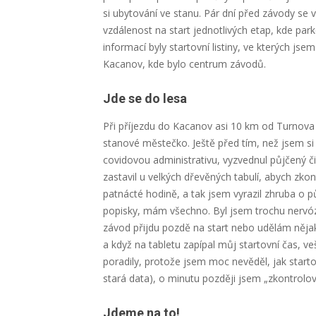
si ubytování ve stanu. Pár dní před závody se v
vzdálenost na start jednotlivých etap, kde pa
informací byly startovní listiny, ve kterých jse
Kacanov, kde bylo centrum závodů.
Jde se do lesa
Při příjezdu do Kacanov asi 10 km od Turnova
stanové městečko. Ještě před tím, než jsem si 
covidovou administrativu, vyzvednul půjčený č
zastavil u velkých dřevěných tabulí, abych zkont
patnácté hodině, a tak jsem vyrazil zhruba o pů
popisky, mám všechno. Byl jsem trochu nervózní
závod přijdu pozdě na start nebo udělám nějaké
a když na tabletu zapípal můj startovní čas, v
poradily, protože jsem moc nevěděl, jak starto
stará data), o minutu později jsem „zkontrolov
Jdeme na to!