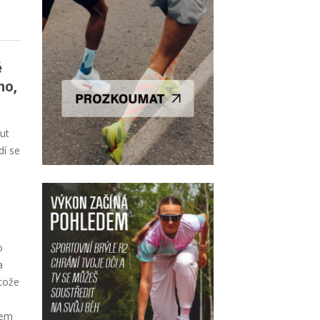
ě
ho,
ut
dí se
o
a
otože
sem