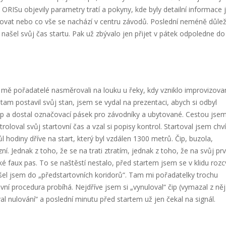
 ORISu objevily parametry tratí a pokyny, kde byly detailní informace 
rkovat nebo co vše se nachází v centru závodů. Poslední neméně důlež
m našel svůj čas startu. Pak už zbývalo jen přijet v pátek odpoledne do
 mě pořadatelé nasměrovali na louku u řeky, kdy vzniklo improvizova
tam postavil svůj stan, jsem se vydal na prezentaci, abych si odbyl
ip a dostal označovací pásek pro závodníky a ubytované. Cestou jse
roloval svůj startovní čas a vzal si popisy kontrol. Startoval jsem chví
l hodiny dříve na start, který byl vzdálen 1300 metrů. Čip, buzola,
. Jednak z toho, že se na trati ztratím, jednak z toho, že na svůj prv
 faux pas. To se naštěstí nestalo, před startem jsem se v klidu rozcv
ešel jsem do „předstartovních koridorů“. Tam mi pořadatelky trochu
vní procedura probíhá. Nejdříve jsem si „vynuloval“ čip (vymazal z něj
al nulování“ a poslední minutu před startem už jen čekal na signál.