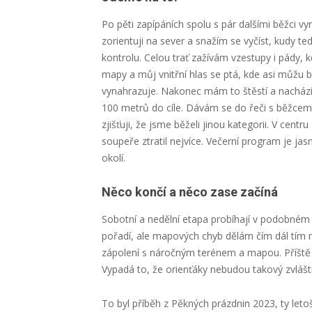
Po pěti zapípáních spolu s pár dalšími běžci
zorientuji na sever a snažím se vyčíst, kudy t
kontrolu. Celou trať zažívám vzestupy i pády,
mapy a můj vnitřní hlas se ptá, kde asi můžu 
vynahrazuje. Nakonec mám to štěstí a nachází
100 metrů do cíle. Dávám se do řeči s běžcem,
zjišťuji, že jsme běželi jinou kategorii. V cen
soupeře ztratil nejvíce. Večerní program je jas
okolí.
Něco končí a něco zase začíná
Sobotní a nedělní etapa probíhají v podobném 
pořadí, ale mapových chyb dělám čím dál tím 
zápolení s náročným terénem a mapou. Příště v
Vypadá to, že orienťáky nebudou takový zvlášt
To byl příběh z Pěkných prázdnin 2023, ty letoš