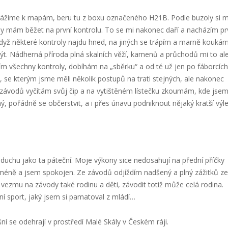
 vyrážíme k mapám, beru tu z boxu označeného H21B. Podle buzoly si 
edy mám běžet na první kontrolu. To se mi nakonec daří a nacházím pr
 když některé kontroly najdu hned, na jiných se trápím a marně kouká
být. Nádherná příroda plná skalních věží, kamenů a průchodů mi to al
m všechny kontroly, dobíhám na „sběrku“ a od té už jen po fáborcích
 se kterým jsme měli několik postupů na trati stejných, ale nakonec
tru závodů vyčítám svůj čip a na vytištěném lístečku zkoumám, kde jse
ný, pořádně se občerstvit, a i přes únavu podniknout nějaký kratší výl
duchu jako ta páteční. Moje výkony sice nedosahují na přední příčky
méně a jsem spokojen. Ze závodů odjíždím nadšený a plný zážitků ze
ezmu na závody také rodinu a děti, závodit totiž může celá rodina.
ní sport, jaký jsem si pamatoval z mládí…
ní se odehrají v prostředí Malé Skály v Českém ráji.