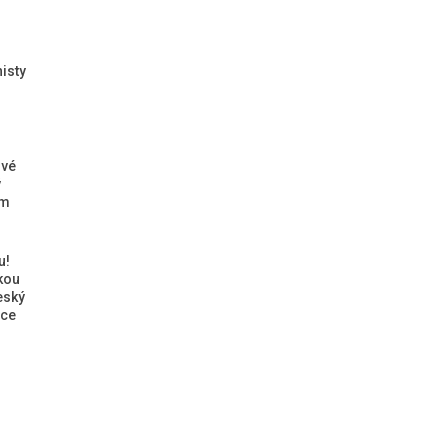
isty
ové
ý
ým
u!
kou
eský
ice