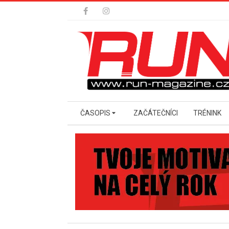
Skip
to
content
Secondary
ČASOPIS
ZAČÁTEČNÍCI
TRÉNINK
Navigation
Menu