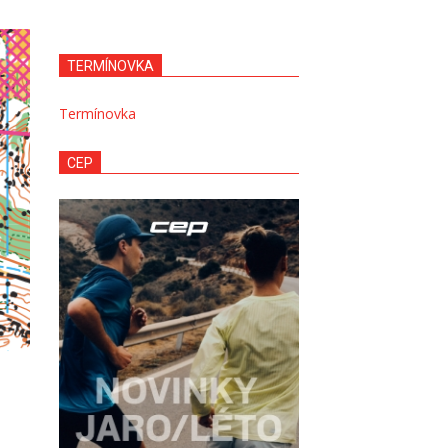
TERMÍNOVKA
Termínovka
CEP