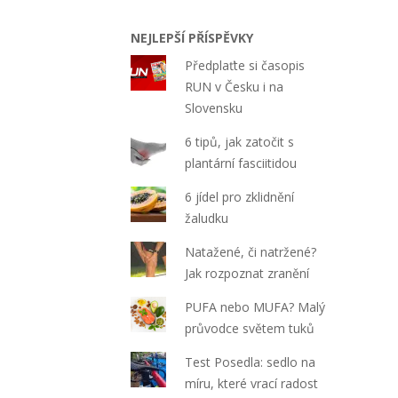
NEJLEPŠÍ PŘÍSPĚVKY
Předplaťte si časopis
RUN v Česku i na
Slovensku
6 tipů, jak zatočit s
plantární fasciitidou
6 jídel pro zklidnění
žaludku
Natažené, či natržené?
Jak rozpoznat zranění
PUFA nebo MUFA? Malý
průvodce světem tuků
Test Posedla: sedlo na
míru, které vrací radost