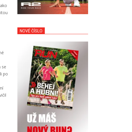
jako
itou
NOVÉ ČÍSLO
né
m se
li po
ní
ičil