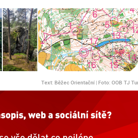
Text: Běžec Orientační | Foto: OOB TJ Tu