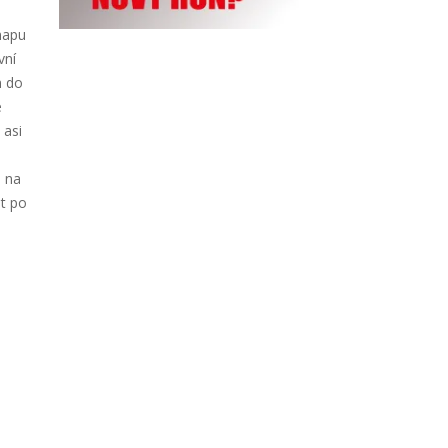
mapu
vní
m do
e
 asi
m na
et po