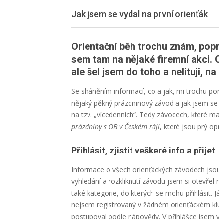
Jak jsem se vydal na první orienťák
Orientační běh trochu znám, popr
sem tam na nějaké firemní akci. 
ale šel jsem do toho a nelituji, n
Se sháněním informací, co a jak, mi trochu p
nějaký pěkný prázdninový závod a jak jsem se
na tzv. „vícedenních“. Tedy závodech, které ma
prázdniny s OB v Českém ráji
, které jsou prý o
Přihlásit, zjistit veškeré info a přijet
Informace o všech orienťáckých závodech jsou 
vyhledání a rozkliknutí závodu jsem si otevřel
také kategorie, do kterých se mohu přihlásit. J
nejsem registrovaný v žádném orienťáckém kl
postupoval podle nápovědy. V přihlášce jsem v