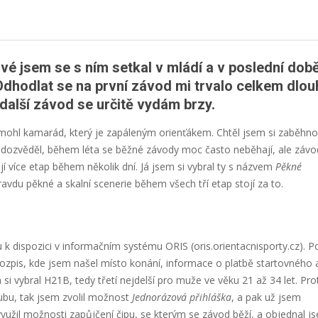
vé jsem se s ním setkal v mládí a v poslední dob
Odhodlat se na první závod mi trvalo celkem dlou
a další závod se určitě vydám brzy.
omohl kamarád, který je zapáleným orienťákem. Chtěl jsem si zaběhno
 dozvěděl, během léta se běžné závody moc často neběhají, ale závo
jí více etap během několik dní. Já jsem si vybral ty s názvem
Pěkné
pravdu pěkné a skalní scenerie během všech tří etap stojí za to.
k dispozici v informačním systému ORIS (oris.orientacnisporty.cz). P
 rozpis, kde jsem našel místo konání, informace o platbě startovného 
á si vybral H21B, tedy třetí nejdelší pro muže ve věku 21 až 34 let. Pr
ubu, tak jsem zvolil možnost
Jednorázová přihláška
, a pak už jsem
yužil možnosti zapůjčení čipu, se kterým se závod běží, a objednal j