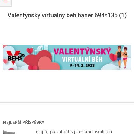
Valentynsky virtualny beh baner 694×135 (1)
2023-
01-
04
NEJLEPŠÍ PŘÍSPĚVKY
6 tipů, jak zatočit s plantární fasciitidou