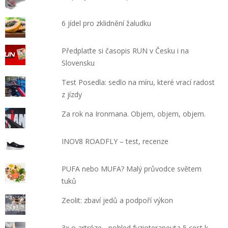
6 jídel pro zklidnění žaludku
Předplaťte si časopis RUN v Česku i na
Slovensku
Test Posedla: sedlo na míru, které vrací radost
z jízdy
Za rok na Ironmana. Objem, objem, objem.
INOV8 ROADFLY – test, recenze
PUFA nebo MUFA? Malý průvodce světem
tuků
Zeolit: zbaví jedů a podpoří výkon
3x o artróze - pohled fyzioterapeuta 5 cest k