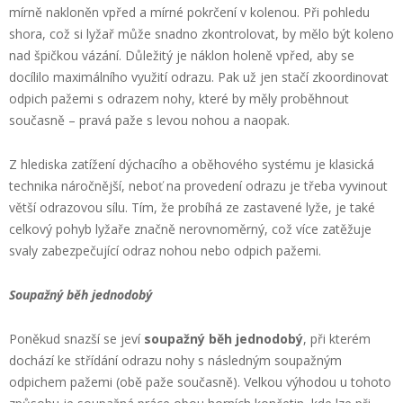
mírně nakloněn vpřed a mírné pokrčení v kolenou. Při pohledu
shora, což si lyžař může snadno zkontrolovat, by mělo být koleno
nad špičkou vázání. Důležitý je náklon holeně vpřed, aby se
docílilo maximálního využití odrazu. Pak už jen stačí zkoordinovat
odpich pažemi s odrazem nohy, které by měly proběhnout
současně – pravá paže s levou nohou a naopak.
Z hlediska zatížení dýchacího a oběhového systému je klasická
technika náročnější, neboť na provedení odrazu je třeba vyvinout
větší odrazovou sílu. Tím, že probíhá ze zastavené lyže, je také
celkový pohyb lyžaře značně nerovnoměrný, což více zatěžuje
svaly zabezpečující odraz nohou nebo odpich pažemi.
Soupažný běh jednodobý
Poněkud snazší se jeví
soupažný běh jednodobý
, při kterém
dochází ke střídání odrazu nohy s následným soupažným
odpichem pažemi (obě paže současně). Velkou výhodou u tohoto