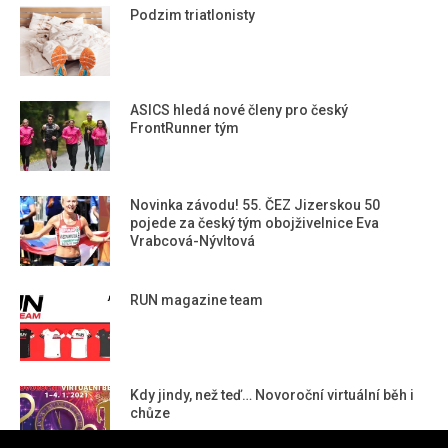
Podzim triatlonisty
ASICS hledá nové členy pro český
FrontRunner tým
Novinka závodu! 55. ČEZ Jizerskou 50
pojede za český tým obojživelnice Eva
Vrabcová-Nývltová
RUN magazine team
Kdy jindy, než teď… Novoroční virtuální běh i
chůze