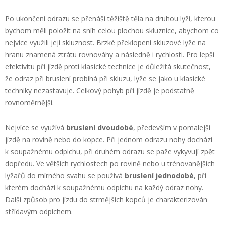
Po ukončení odrazu se přenáší těžiště těla na druhou lyži, kterou
bychom měli položit na sníh celou plochou skluznice, abychom co
nejvíce využili její skluznost. Brzké překlopení skluzové lyže na
hranu znamená ztrátu rovnováhy a následně i rychlosti. Pro lepší
efektivitu při jízdě proti klasické technice je důležitá skutečnost,
že odraz při bruslení probíhá při skluzu, lyže se jako u klasické
techniky nezastavuje. Celkový pohyb při jízdě je podstatně
rovnoměrnější.
Nejvíce se využívá
bruslení dvoudobé
, především v pomalejší
jízdě na rovině nebo do kopce. Při jednom odrazu nohy dochází
k soupažnému odpichu, při druhém odrazu se paže vykyvují zpět
dopředu. Ve větších rychlostech po rovině nebo u trénovanějších
lyžařů do mírného svahu se používá
bruslení jednodobé
, při
kterém dochází k soupažnému odpichu na každý odraz nohy.
Další způsob pro jízdu do strmějších kopců je charakterizován
střídavým odpichem.