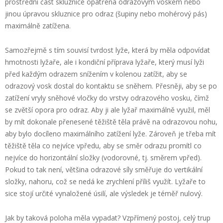
prostřední část skluznice opatřená odrazovým voskem nebo
jinou úpravou skluznice pro odraz (šupiny nebo mohérový pás)
maximálně zatížena.
Samozřejmě s tím souvisí tvrdost lyže, která by měla odpovídat
hmotnosti lyžaře, ale i kondiční příprava lyžaře, který musí lyži
před každým odrazem snížením v kolenou zatížit, aby se
odrazový vosk dostal do kontaktu se sněhem. Přesněji, aby se po
zatížení vryly sněhové vločky do vrstvy odrazového vosku, čímž
se zvětší opora pro odraz. Aby ji ale lyžař maximálně využil, měl
by mít dokonale přenesené těžiště těla právě na odrazovou nohu,
aby bylo docíleno maximálního zatížení lyže. Zároveň je třeba mít
těžiště těla co nejvíce vpředu, aby se směr odrazu promítl co
nejvíce do horizontální složky (vodorovné, tj. směrem vpřed).
Pokud to tak není, většina odrazové síly směřuje do vertikální
složky, nahoru, což se nedá ke zrychlení příliš využít. Lyžaře to
sice stojí určité vynaložené úsilí, ale výsledek je téměř nulový.
Jak by taková poloha měla vypadat? Vzpřímený postoj, celý trup