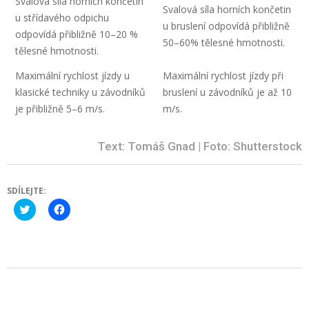
Svalová síla horních končetin
Svalová síla horních končetin
u střídavého odpichu
u bruslení odpovídá přibližně
odpovídá přibližně 10–20 %
50–60% tělesné hmotnosti.
tělesné hmotnosti.
Maximální rychlost jízdy u
Maximální rychlost jízdy při
klasické techniky u závodníků
bruslení u závodníků je až 10
je přibližně 5–6 m/s.
m/s.
Text: Tomáš Gnad | Foto: Shutterstock
SDÍLEJTE:
Click
Click
to
to
share
share
on
on
Twitter
Facebook
(Opens
(Opens
in
in
new
new
2024-
window)
window)
12-
03