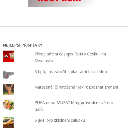
NEJLEPŠÍ PŘÍSPĚVKY
Předplaťte si časopis RUN v Česku i na
Slovensku
6 tipů, jak zatočit s plantární fasciitidou
Natažené, či natržené? Jak rozpoznat zranění
PUFA nebo MUFA? Malý průvodce světem
tuků
6 jídel pro zklidnění žaludku