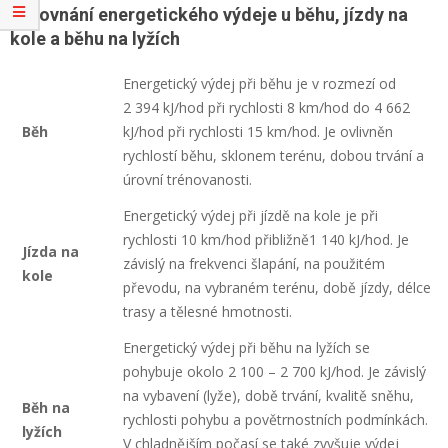
Porovnání energetického výdeje u běhu, jízdy na
kole a běhu na lyžích
Energetický výdej při běhu je v rozmezí od
2 394 kJ/hod při rychlosti 8 km/hod do 4 662
Běh
kJ/hod při rychlosti 15 km/hod. Je ovlivněn
rychlostí běhu, sklonem terénu, dobou trvání a
úrovní trénovanosti.
Energetický výdej při jízdě na kole je při
rychlosti 10 km/hod přibližně1 140 kJ/hod. Je
Jízda na
závislý na frekvenci šlapání, na použitém
kole
převodu, na vybraném terénu, době jízdy, délce
trasy a tělesné hmotnosti.
Energetický výdej při běhu na lyžích se
pohybuje okolo 2 100 – 2 700 kJ/hod. Je závislý
na vybavení (lyže), době trvání, kvalitě sněhu,
Běh na
rychlosti pohybu a povětrnostních podmínkách.
lyžích
V chladnějším počasí se také zvyšuje výdej