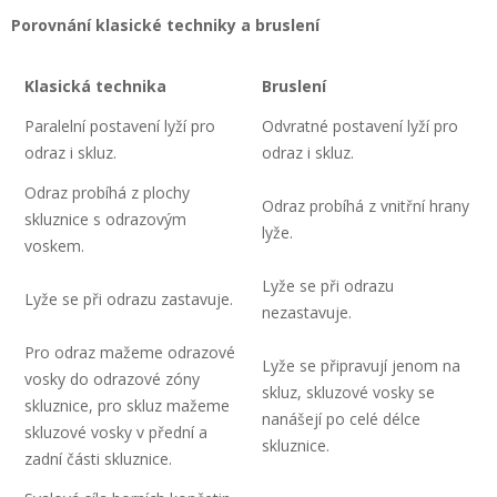
Porovnání klasické techniky a bruslení
Klasická technika
Bruslení
Paralelní postavení lyží pro
Odvratné postavení lyží pro
odraz i skluz.
odraz i skluz.
Odraz probíhá z plochy
Odraz probíhá z vnitřní hrany
skluznice s odrazovým
lyže.
voskem.
Lyže se při odrazu
Lyže se při odrazu zastavuje.
nezastavuje.
Pro odraz mažeme odrazové
Lyže se připravují jenom na
vosky do odrazové zóny
skluz, skluzové vosky se
skluznice, pro skluz mažeme
nanášejí po celé délce
skluzové vosky v přední a
skluznice.
zadní části skluznice.