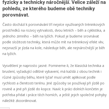
fyzicky a technicky náročnější. Velice záleží na
pohledu, ze kterého budeme obě techniky
porovnávat.
Často dochází k porovnávání tří nejvíce využívaných tréninkových
prostředků na rozvoj vytrvalosti, dvou letních – běh a cyklistika, a
jednoho zimního – běh na lyžích. Pokud je budeme srovnávat
podle složitosti techniky, která může mít na tréninkový efekt vliv,
nejsnazší je jízda na kole, následuje běh, ale nejnáročnější je běh
na lyžích.
Vysvětlení je naprosto jasné. Pomineme-li, že klasická technika a
bruslení, vyžadující odlišné vybavení, má každá z obou technik i
různé způsoby běhu, které lyžař musí umět aplikovat podle
rychlosti a členitosti terénu. Jiné způsoby se používají při jízdě po
rovině a jiné při jízdě do kopce. Navíc k práci dolních končetin je
potřeba přidat i práce těch horních, a ještě jejich společné pohyby
náležitě zkoordinovat.