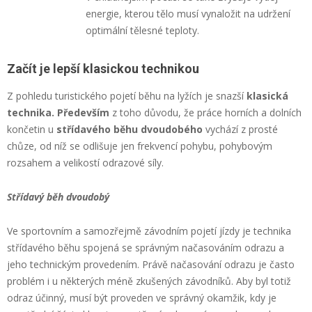
energie, kterou tělo musí vynaložit na udržení
optimální tělesné teploty.
Začít je lepší klasickou technikou
Z pohledu turistického pojetí běhu na lyžích je snazší
klasická
technika. Především
z toho důvodu, že práce horních a dolních
končetin u
střídavého běhu dvoudobého
vychází z prosté
chůze, od níž se odlišuje jen frekvencí pohybu, pohybovým
rozsahem a velikostí odrazové síly.
Střídavý běh dvoudobý
Ve sportovním a samozřejmě závodním pojetí jízdy je technika
střídavého běhu spojená se správným načasováním odrazu a
jeho technickým provedením. Právě načasování odrazu je často
problém i u některých méně zkušených závodníků. Aby byl totiž
odraz účinný, musí být proveden ve správný okamžik, kdy je