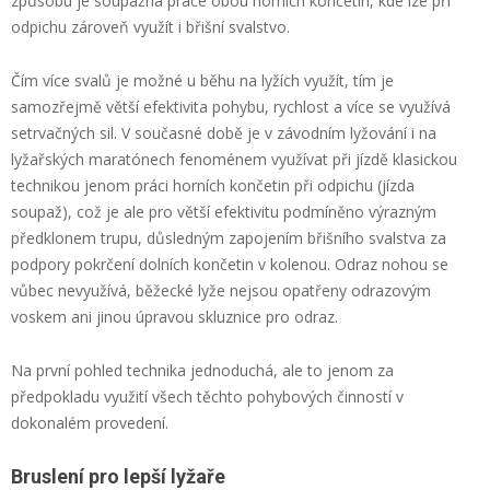
způsobu je soupažná práce obou horních končetin, kde lze při
odpichu zároveň využít i břišní svalstvo.
Čím více svalů je možné u běhu na lyžích využít, tím je
samozřejmě větší efektivita pohybu, rychlost a více se využívá
setrvačných sil. V současné době je v závodním lyžování i na
lyžařských maratónech fenoménem využívat při jízdě klasickou
technikou jenom práci horních končetin při odpichu (jízda
soupaž), což je ale pro větší efektivitu podmíněno výrazným
předklonem trupu, důsledným zapojením břišního svalstva za
podpory pokrčení dolních končetin v kolenou. Odraz nohou se
vůbec nevyužívá, běžecké lyže nejsou opatřeny odrazovým
voskem ani jinou úpravou skluznice pro odraz.
Na první pohled technika jednoduchá, ale to jenom za
předpokladu využití všech těchto pohybových činností v
dokonalém provedení.
Bruslení pro lepší lyžaře