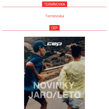
TERMÍNOVKA
Termínovka
CEP