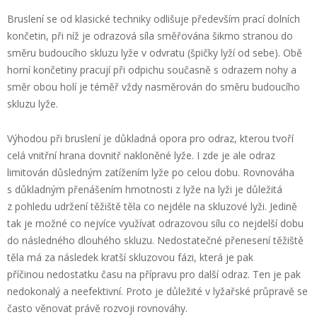
Bruslení se od klasické techniky odlišuje především prací dolních
končetin, při níž je odrazová síla směřována šikmo stranou do
směru budoucího skluzu lyže v odvratu (špičky lyží od sebe). Obě
horní končetiny pracují při odpichu současně s odrazem nohy a
směr obou holí je téměř vždy nasměrován do směru budoucího
skluzu lyže.
Výhodou při bruslení je důkladná opora pro odraz, kterou tvoří
celá vnitřní hrana dovnitř nakloněné lyže. I zde je ale odraz
limitován důsledným zatížením lyže po celou dobu. Rovnováha
s důkladným přenášením hmotnosti z lyže na lyži je důležitá
z pohledu udržení těžiště těla co nejdéle na skluzové lyži. Jedině
tak je možné co nejvíce využívat odrazovou sílu co nejdelší dobu
do následného dlouhého skluzu. Nedostatečné přenesení těžiště
těla má za následek kratší skluzovou fázi, která je pak
příčinou nedostatku času na přípravu pro další odraz. Ten je pak
nedokonalý a neefektivní. Proto je důležité v lyžařské průpravě se
často věnovat právě rozvoji rovnováhy.