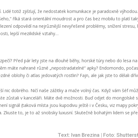
í. Lidé totiž zjišťují, že nedostatek komunikace je paradoxně výhodou.
ho,“ říká stará orientální moudrost a pro čas bez mobilu to platí tak
lezení odpovědí na nejrůznější nevyřešené problémy, snížení stresu, l
osti, lepší mezilidské vztahy…
pečí? Před pár lety jste na dlouhé běhy, horské túry nebo do lesa na
e v něm máte nahrané různé „nepostradatelné“ apky? Endomondo, počas
é oblohy či atlas jedovatých rostlin? Fajn, ale jak jste to dělali dřív
áší nic dobrého. Ničí naše zážitky a maže volný čas. Když vám šéf mů
jste zůstali v kanceláři. Máte dvě možnosti. Buď odjet do mongolské s
ní signál (taková místa jsou kupodivu ještě i v Česku, viz mapy pokry
 Zkuste to, je to až snobsky luxusní. Skutečně bohatým lidem se př
Text: Ivan Brezina | Foto: Shutter