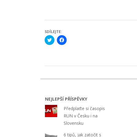
SDÍLEJTE:
Click
Click
to
to
share
share
on
on
Twitter
Facebook
(Opens
(Opens
in
in
new
new
2023-
window)
window)
07-
14
NEJLEPŠÍ PŘÍSPĚVKY
Předplaťte si časopis
RUN v Česku i na
Slovensku
6 tipů, jak zatočit s