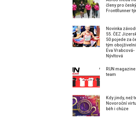
členy pro česk
FrontRunner t
Novinka závod
55. ČEZ Jizers
50 pojede za č
tým obojživeln
Eva Vrabcová-
Nývltová
RUN magazine
team
Kdy jindy, než 
Novoroční virtu
běh i chůze