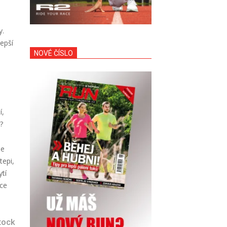
y.
epší
NOVÉ ČÍSLO
í,
?
že
tepi,
tí
ece
stock