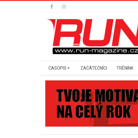
Skip
to
content
Secondary
ČASOPIS
ZAČÁTEČNÍCI
TRÉNINK
Navigation
Menu