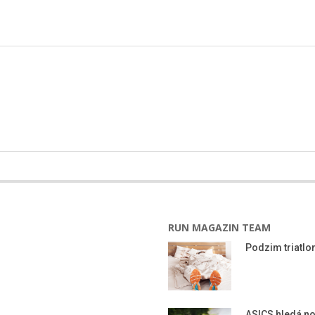
RUN MAGAZIN TEAM
Podzim triatlon
ASICS hledá n