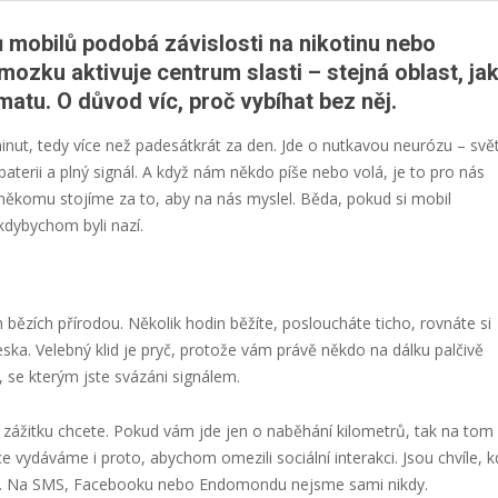
 mobilů podobá závislosti na nikotinu nebo
 mozku aktivuje centrum slasti – stejná oblast, ja
atu. O důvod víc, proč vybíhat bez něj.
ut, tedy více než padesátkrát za den. Jde o nutkavou neurózu – svě
erii a plný signál. A když nám někdo píše nebo volá, je to pro nás
ěkomu stojíme za to, aby na nás myslel. Běda, pokud si mobil
dybychom byli nazí.
bězích přírodou. Několik hodin běžíte, posloucháte ticho, rovnáte si
a. Velebný klid je pryč, protože vám právě někdo na dálku palčivě
 se kterým jste svázáni signálem.
o zážitku chcete. Pokud vám jde jen o naběhání kilometrů, tak na tom
e vydáváme i proto, abychom omezili sociální interakci. Jsou chvíle, k
. Na SMS, Facebooku nebo Endomondu nejsme sami nikdy.