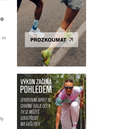
ko
t se
dy