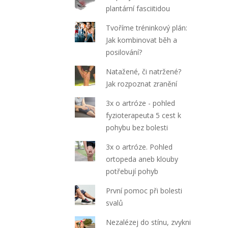
plantární fasciitidou
Tvoříme tréninkový plán:
Jak kombinovat běh a
posilování?
Natažené, či natržené?
Jak rozpoznat zranění
3x o artróze - pohled
fyzioterapeuta 5 cest k
pohybu bez bolesti
3x o artróze. Pohled
ortopeda aneb klouby
potřebují pohyb
První pomoc při bolesti
svalů
Nezalézej do stínu, zvykni