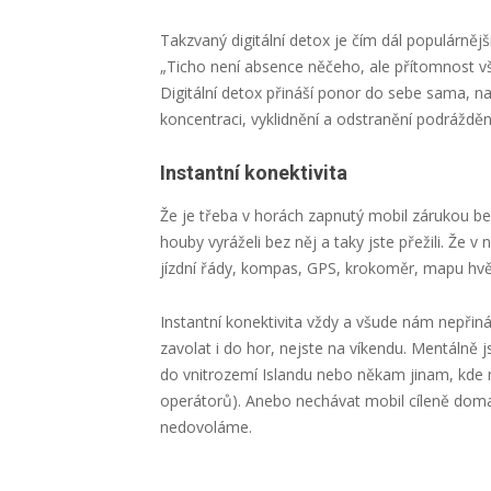
Takzvaný digitální detox je čím dál populárnějš
„Ticho není absence něčeho, ale přítomnost vše
Digitální detox přináší ponor do sebe sama, na
koncentraci, vyklidnění a odstranění podrážděn
Instantní konektivita
Že je třeba v horách zapnutý mobil zárukou bez
houby vyráželi bez něj a taky jste přežili. Ž
jízdní řády, kompas, GPS, krokoměr, mapu hvězdn
Instantní konektivita vždy a všude nám nepřin
zavolat i do hor, nejste na víkendu. Mentálně 
do vnitrozemí Islandu nebo někam jinam, kde ne
operátorů). Anebo nechávat mobil cíleně doma.
nedovoláme.