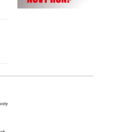
isty
ové