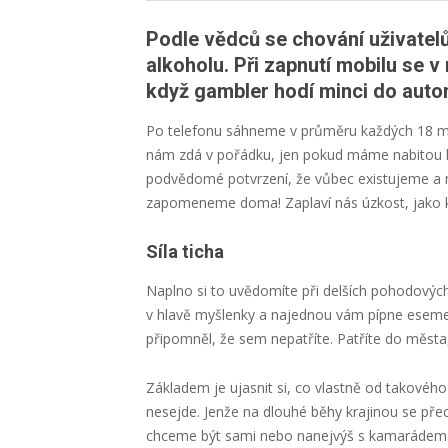
Podle vědců se chování uživatelů
alkoholu. Při zapnutí mobilu se v
když gambler hodí minci do autom
Po telefonu sáhneme v průměru každých 18 min
nám zdá v pořádku, jen pokud máme nabitou bat
podvědomé potvrzení, že vůbec existujeme a n
zapomeneme doma! Zaplaví nás úzkost, jako k
Síla ticha
Naplno si to uvědomíte při delších pohodových 
v hlavě myšlenky a najednou vám pípne esemesk
připomněl, že sem nepatříte. Patříte do města,
Základem je ujasnit si, co vlastně od takovéh
nesejde. Jenže na dlouhé běhy krajinou se přec
chceme být sami nebo nanejvýš s kamarádem