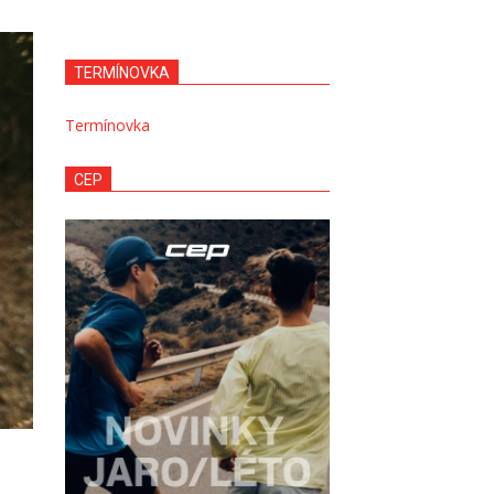
TERMÍNOVKA
Termínovka
CEP