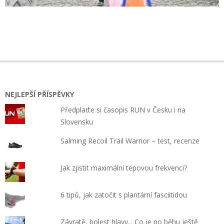
2025-
01-
29
NEJLEPŠÍ PŘÍSPĚVKY
Předplaťte si časopis RUN v Česku i na
Slovensku
Salming Recoil Trail Warrior – test, recenze
Jak zjistit maximální tepovou frekvenci?
6 tipů, jak zatočit s plantární fasciitidou
Závratě, bolest hlavy... Co je po běhu ještě