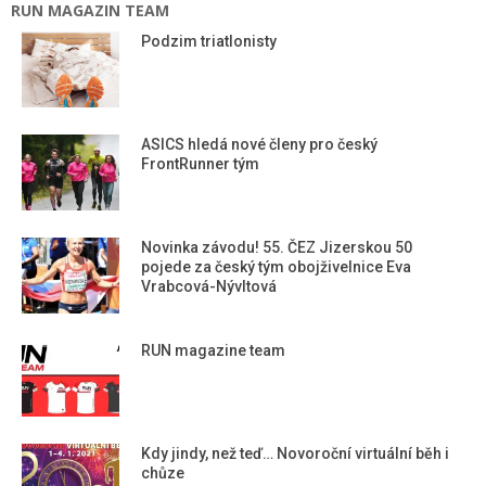
RUN MAGAZIN TEAM
Podzim triatlonisty
ASICS hledá nové členy pro český
FrontRunner tým
Novinka závodu! 55. ČEZ Jizerskou 50
pojede za český tým obojživelnice Eva
Vrabcová-Nývltová
RUN magazine team
Kdy jindy, než teď… Novoroční virtuální běh i
chůze