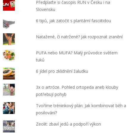
Předplaťte si časopis RUN v Česku i na
Slovensku
6 tipů, jak zatočit s plantární fasciitidou
Natažené, či natržené? Jak rozpoznat zranění
PUFA nebo MUFA? Malý průvodce světem
tuků
6 jídel pro zklidnění žaludku
3x o artróze. Pohled ortopeda aneb klouby
potřebují pohyb
Tvoříme tréninkový plán: Jak kombinovat běh a
posilování?
Zeolit: zbaví jedů a podpoří výkon