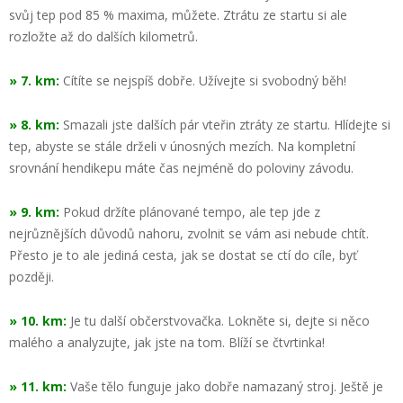
svůj tep pod 85 % maxima, můžete. Ztrátu ze startu si ale
rozložte až do dalších kilometrů.
» 7. km:
Cítíte se nejspíš dobře. Užívejte si svobodný běh!
» 8. km:
Smazali jste dalších pár vteřin ztráty ze startu. Hlídejte si
tep, abyste se stále drželi v únosných mezích. Na kompletní
srovnání hendikepu máte čas nejméně do poloviny závodu.
» 9. km:
Pokud držíte plánované tempo, ale tep jde z
nejrůznějších důvodů nahoru, zvolnit se vám asi nebude chtít.
Přesto je to ale jediná cesta, jak se dostat se ctí do cíle, byť
později.
» 10. km:
Je tu další občerstvovačka. Lokněte si, dejte si něco
malého a analyzujte, jak jste na tom. Blíží se čtvrtinka!
» 11. km:
Vaše tělo funguje jako dobře namazaný stroj. Ještě je