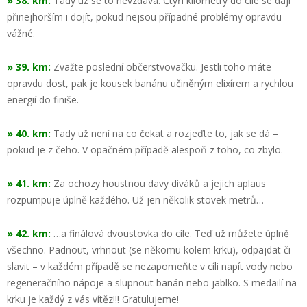
» 38. km:
Tady už se to nevzdává. Čtyři kilometry do cíle se dají
přinejhorším i dojít, pokud nejsou případné problémy opravdu
vážné.
» 39. km:
Zvažte poslední občerstvovačku. Jestli toho máte
opravdu dost, pak je kousek banánu učiněným elixírem a rychlou
energií do finiše.
» 40. km:
Tady už není na co čekat a rozjeďte to, jak se dá –
pokud je z čeho. V opačném případě alespoň z toho, co zbylo.
» 41. km:
Za ochozy houstnou davy diváků a jejich aplaus
rozpumpuje úplně každého. Už jen několik stovek metrů…
» 42. km:
…a finálová dvoustovka do cíle. Teď už můžete úplně
všechno. Padnout, vrhnout (se někomu kolem krku), odpajdat či
slavit – v každém případě se nezapomeňte v cíli napít vody nebo
regeneračního nápoje a slupnout banán nebo jablko. S medailí na
krku je každý z vás vítěz!!! Gratulujeme!