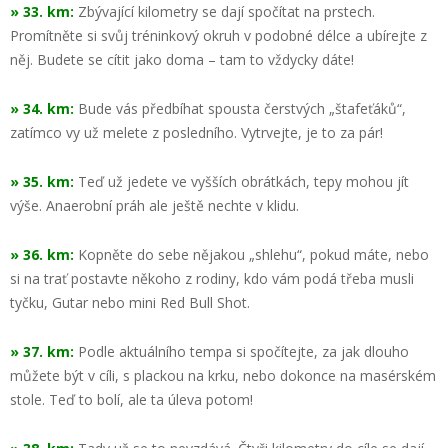
» 33. km:
Zbývající kilometry se dají spočítat na prstech.
Promítněte si svůj tréninkový okruh v podobné délce a ubírejte z
něj. Budete se cítit jako doma – tam to vždycky dáte!
» 34. km:
Bude vás předbíhat spousta čerstvých „štafeťáků“,
zatímco vy už melete z posledního. Vytrvejte, je to za pár!
» 35. km:
Teď už jedete ve vyšších obrátkách, tepy mohou jít
výše. Anaerobní práh ale ještě nechte v klidu.
» 36. km:
Kopněte do sebe nějakou „shlehu“, pokud máte, nebo
si na trať postavte někoho z rodiny, kdo vám podá třeba musli
tyčku, Gutar nebo mini Red Bull Shot.
» 37. km:
Podle aktuálního tempa si spočítejte, za jak dlouho
můžete být v cíli, s plackou na krku, nebo dokonce na masérském
stole. Teď to bolí, ale ta úleva potom!