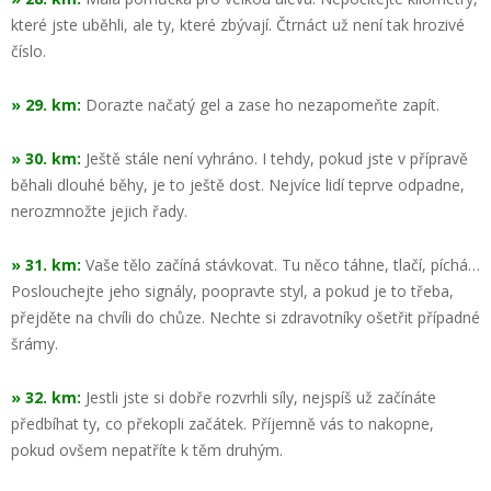
které jste uběhli, ale ty, které zbývají. Čtrnáct už není tak hrozivé
číslo.
» 29. km:
Dorazte načatý gel a zase ho nezapomeňte zapít.
» 30. km:
Ještě stále není vyhráno. I tehdy, pokud jste v přípravě
běhali dlouhé běhy, je to ještě dost. Nejvíce lidí teprve odpadne,
nerozmnožte jejich řady.
» 31. km:
Vaše tělo začíná stávkovat. Tu něco táhne, tlačí, píchá…
Poslouchejte jeho signály, poopravte styl, a pokud je to třeba,
přejděte na chvíli do chůze. Nechte si zdravotníky ošetřit případné
šrámy.
» 32. km:
Jestli jste si dobře rozvrhli síly, nejspíš už začínáte
předbíhat ty, co překopli začátek. Příjemně vás to nakopne,
pokud ovšem nepatříte k těm druhým.