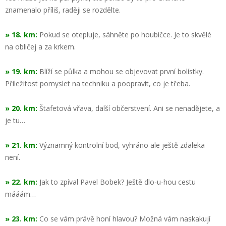
znamenalo příliš, raději se rozdělte.
» 18. km:
Pokud se otepluje, sáhněte po houbičce. Je to skvělé
na obličej a za krkem.
» 19. km:
Blíží se půlka a mohou se objevovat první bolístky.
Příležitost pomyslet na techniku a poopravit, co je třeba.
» 20. km:
Štafetová vřava, další občerstvení. Ani se nenadějete, a
je tu…
» 21. km:
Významný kontrolní bod, vyhráno ale ještě zdaleka
není.
» 22. km:
Jak to zpíval Pavel Bobek? Ještě dlo-u-hou cestu
mááám…
» 23. km:
Co se vám právě honí hlavou? Možná vám naskakují