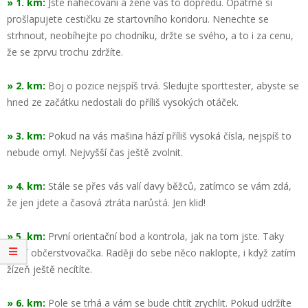
» 1. km:
Jste nahecovaní a žene vás to dopředu. Opatrně si
prošlapujete cestičku ze startovního koridoru. Nenechte se
strhnout, neobíhejte po chodníku, držte se svého, a to i za cenu,
že se zprvu trochu zdržíte.
» 2. km:
Boj o pozice nejspíš trvá. Sledujte sporttester, abyste se
hned ze začátku nedostali do příliš vysokých otáček.
» 3. km:
Pokud na vás mašina hází příliš vysoká čísla, nejspíš to
nebude omyl. Nejvyšší čas ještě zvolnit.
» 4. km:
Stále se přes vás valí davy běžců, zatímco se vám zdá,
že jen jdete a časová ztráta narůstá. Jen klid!
» 5. km:
První orientační bod a kontrola, jak na tom jste. Taky
první občerstvovačka. Raději do sebe něco naklopte, i když zatím
žízeň ještě necítíte.
» 6. km:
Pole se trhá a vám se bude chtít zrychlit. Pokud udržíte