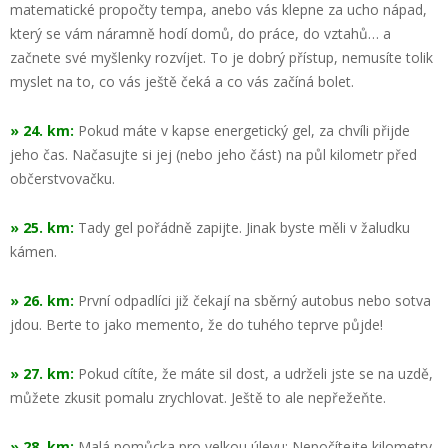
matematické propočty tempa, anebo vás klepne za ucho nápad,
který se vám náramně hodí domů, do práce, do vztahů… a
začnete své myšlenky rozvíjet. To je dobrý přístup, nemusíte tolik
myslet na to, co vás ještě čeká a co vás začíná bolet.
» 24. km:
Pokud máte v kapse energetický gel, za chvíli přijde
jeho čas. Načasujte si jej (nebo jeho část) na půl kilometr před
občerstvovačku.
» 25. km:
Tady gel pořádně zapijte. Jinak byste měli v žaludku
kámen.
» 26. km:
První odpadlíci již čekají na sběrný autobus nebo sotva
jdou. Berte to jako memento, že do tuhého teprve půjde!
» 27. km:
Pokud cítíte, že máte sil dost, a udrželi jste se na uzdě,
můžete zkusit pomalu zrychlovat. Ještě to ale nepřežeňte.
» 28. km:
Malá pomůcka pro velkou úlevu: Nepočítejte kilometry,