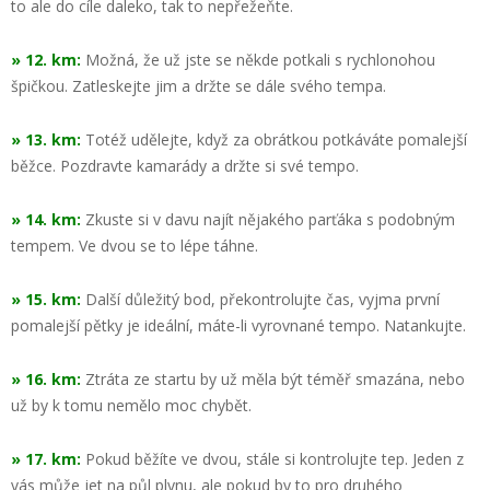
to ale do cíle daleko, tak to nepřežeňte.
» 12. km:
Možná, že už jste se někde potkali s rychlonohou
špičkou. Zatleskejte jim a držte se dále svého tempa.
» 13. km:
Totéž udělejte, když za obrátkou potkáváte pomalejší
běžce. Pozdravte kamarády a držte si své tempo.
» 14. km:
Zkuste si v davu najít nějakého parťáka s podobným
tempem. Ve dvou se to lépe táhne.
» 15. km:
Další důležitý bod, překontrolujte čas, vyjma první
pomalejší pětky je ideální, máte-li vyrovnané tempo. Natankujte.
» 16. km:
Ztráta ze startu by už měla být téměř smazána, nebo
už by k tomu nemělo moc chybět.
» 17. km:
Pokud běžíte ve dvou, stále si kontrolujte tep. Jeden z
vás může jet na půl plynu, ale pokud by to pro druhého