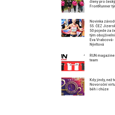
členy pro česk
FrontRunner t
Novinka závod
55. ČEZ Jizers
50 pojede za č
tým obojživeln
Eva Vrabcová-
Nývltová
RUN magazine
team
Kdy jindy, než 
Novoroční virtu
běh i chůze