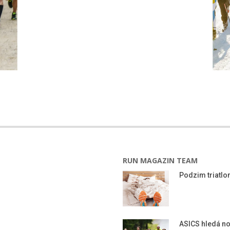
RUN MAGAZIN TEAM
Podzim triatlon
ASICS hledá n