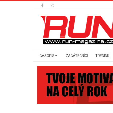
Skip
to
content
Secondary
ČASOPIS
ZAČÁTEČNÍCI
TRÉNINK
Navigation
Menu