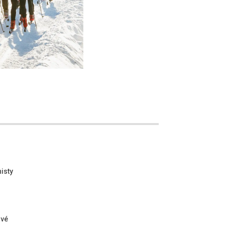
isty
ové