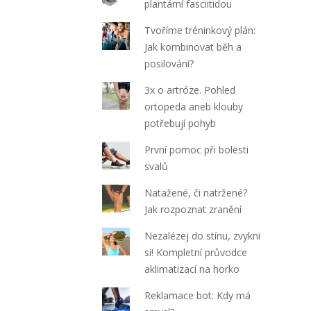
plantární fasciitidou
Tvoříme tréninkový plán:
Jak kombinovat běh a
posilování?
3x o artróze. Pohled
ortopeda aneb klouby
potřebují pohyb
První pomoc při bolesti
svalů
Natažené, či natržené?
Jak rozpoznat zranění
Nezalézej do stínu, zvykni
si! Kompletní průvodce
aklimatizací na horko
Reklamace bot: Kdy má