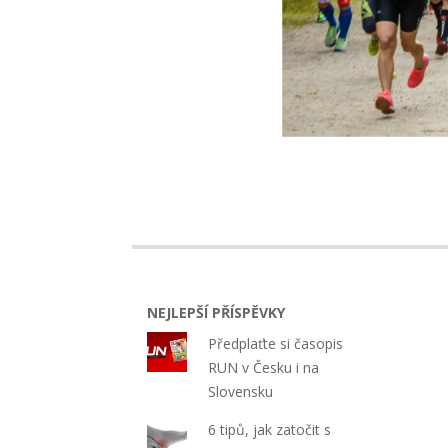
2018-
07-
25
NEJLEPŠÍ PŘÍSPĚVKY
Předplaťte si časopis
RUN v Česku i na
Slovensku
6 tipů, jak zatočit s